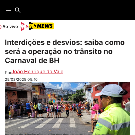
Ao vivo
Interdições e desvios: saiba como
será a operação no trânsito no
Carnaval de BH
João Henrique do Vale
Por
25/02/2025
05:10
Agentes de trânsito vão auxiliar nos deslocamentos dos blocos na capital