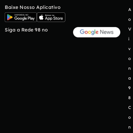
Baixe Nosso Aplicativo
A
o
V
Siga a Rede 98 no
i
v
o
n
a
9
8
C
o
n