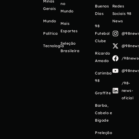
Minas
no
Buenos
Redes
Gerais
Mundo
Días
Sociais 98
Mundo
News
Mais
98
Esportes
Política
Futebol
@98newso
Clube
Seleção
Tecnologia
@98newso
Brasileira
Ricardo
/98newso
Amado
@98newso
Catimba
98
/98-
news-
Graffite
oficial
Barba,
Cabelo e
Bigode
Preleção