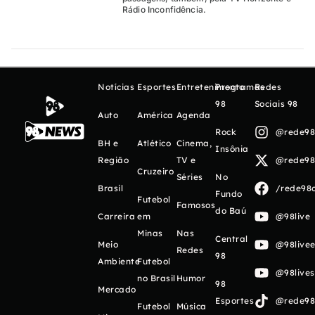
Rádio Inconfidência.
Notícias
Esportes
Entretenimento
Programas
Redes
98
Sociais 98
Auto
América
Agenda
Rock
@rede98o
BH e
Atlético
Cinema,
Insônia
Região
TV e
@rede98o
Cruzeiro
Séries
No
Brasil
/rede98o
Fundo
Futebol
Famosos
do Baú
Carreira
em
@98live
Minas
Nas
Central
Meio
@98livee
Redes
98
Ambiente
Futebol
@98live
no Brasil
Humor
98
Mercado
Esportes
@rede98o
Futebol
Música