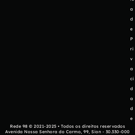
a
d
e
P
ri
v
a
ci
d
a
d
e
Rede 98 © 2021-2025 • Todos os direitos reservados
Avenida Nossa Senhora do Carmo, 99, Sion - 30.330-000