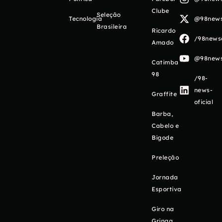
Clube
Seleção
Tecnologia
@98newso
Brasileira
Ricardo
/98newso
Amado
@98newso
Catimba
98
/98-
news-
Graffite
oficial
Barba,
Cabelo e
Bigode
Preleção
Jornada
Esportiva
Giro na
Gringa