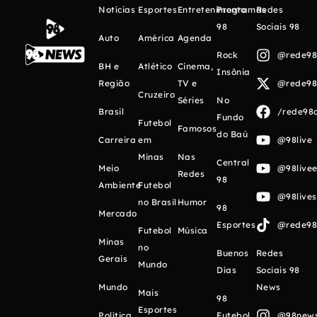
Notícias
Esportes
Entretenimento
Programas
Redes
98
Sociais 98
Auto
América
Agenda
Rock
@rede98o
BH e
Atlético
Cinema,
Insônia
Região
TV e
@rede98o
Cruzeiro
Séries
No
Brasil
/rede98o
Fundo
Futebol
Famosos
do Baú
Carreira
em
@98live
Minas
Nas
Central
Meio
@98livee
Redes
98
Ambiente
Futebol
@98live
no Brasil
Humor
98
Mercado
Esportes
@rede98o
Futebol
Música
Minas
no
Buenos
Redes
Gerais
Mundo
Días
Sociais 98
Mundo
News
Mais
98
Esportes
Política
Futebol
@98newso