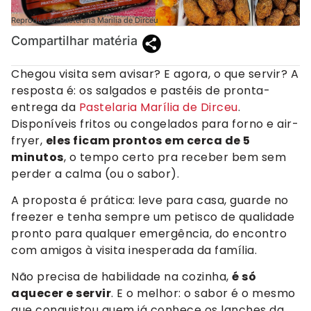
Reprodução: Pastelaria Marilia de Dirceu
Compartilhar matéria
Chegou visita sem avisar? E agora, o que servir? A
resposta é: os salgados e pastéis de pronta-
entrega da
Pastelaria Marília de Dirceu
.
Disponíveis fritos ou congelados para forno e air-
fryer,
eles ficam prontos em cerca de 5
minutos
, o tempo certo pra receber bem sem
perder a calma (ou o sabor).
A proposta é prática: leve para casa, guarde no
freezer e tenha sempre um petisco de qualidade
pronto para qualquer emergência, do encontro
com amigos à visita inesperada da família.
Não precisa de habilidade na cozinha,
é só
aquecer e servir
. E o melhor: o sabor é o mesmo
que conquistou quem já conhece os lanches da