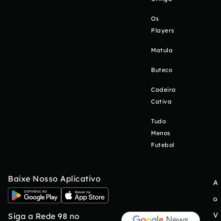
Os
Players
Matula
Buteco
Cadeira
Cativa
Tudo
Menos
Futebol
Baixe Nosso Aplicativo
A
o
V
Siga a Rede 98 no