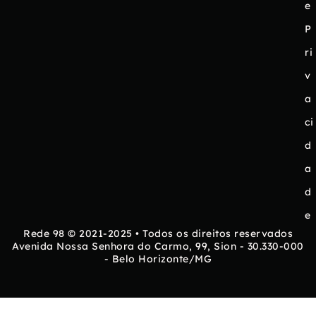
e
P
ri
v
a
ci
d
a
d
e
Rede 98 © 2021-2025 • Todos os direitos reservados
Avenida Nossa Senhora do Carmo, 99, Sion - 30.330-000
- Belo Horizonte/MG