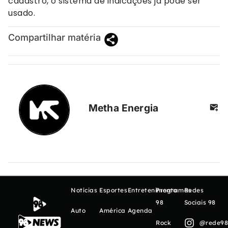
cadastro, o sistema de indicações já pode ser
usado.
Compartilhar matéria
Metha Energia
Notícias
Esportes
Entretenimento
Programas
Redes
98
Sociais 98
Auto
América
Agenda
Rock
@rede98o