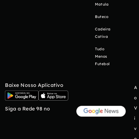
Matula
Buteco
Cadeira
Cativa
Tudo
Menos
Futebol
Baixe Nosso Aplicativo
A
o
V
Siga a Rede 98 no
i
v
o