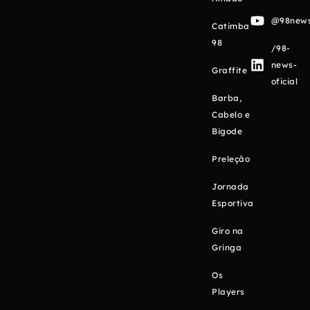
@98newso
Catimba
98
/98-
news-
Graffite
oficial
Barba,
Cabelo e
Bigode
Preleção
Jornada
Esportiva
Giro na
Gringa
Os
Players