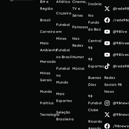
BH e
Atlético
Cinema,
Insônia
Região
TV e
@rede98o
Cruzeiro
Séries
No
Brasil
/rede98o
Fundo
Futebol
Famosos
do Baú
Carreira
em
@98live
Minas
Nas
Central
Meio
@98livee
Redes
98
Ambiente
Futebol
@98live
no Brasil
Humor
98
Mercado
Esportes
@rede98o
Futebol
Música
Minas
no
Buenos
Redes
Gerais
Mundo
Días
Sociais 98
Mundo
News
Mais
98
Esportes
Política
Futebol
@98newso
Clube
Seleção
Tecnologia
@98newso
Brasileira
Ricardo
/98newso
Amado