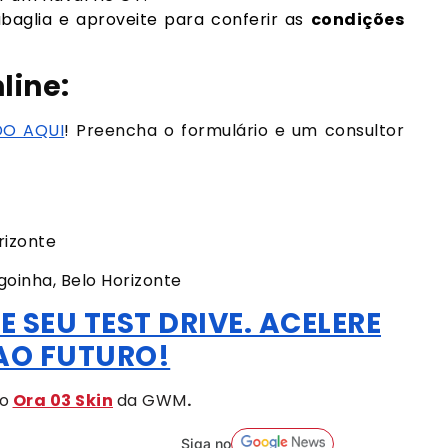
baglia e aproveite para conferir as
condições
line:
DO AQUI
! Preencha o formulário e um consultor
orizonte
goinha, Belo Horizonte
E SEU TEST DRIVE. ACELERE
AO FUTURO!
o
Ora 03 Skin
da GWM
.
Siga no