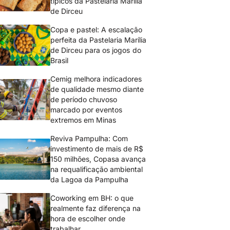
típicos da Pastelaria Marília
de Dirceu
Copa e pastel: A escalação
perfeita da Pastelaria Marília
de Dirceu para os jogos do
Brasil
Cemig melhora indicadores
de qualidade mesmo diante
de período chuvoso
marcado por eventos
extremos em Minas
Reviva Pampulha: Com
investimento de mais de R$
150 milhões, Copasa avança
na requalificação ambiental
da Lagoa da Pampulha
Coworking em BH: o que
realmente faz diferença na
hora de escolher onde
trabalhar