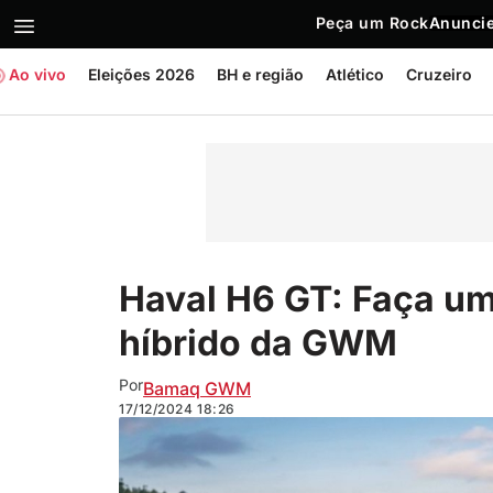
Peça um Rock
Anuncie
Ao vivo
Eleições 2026
BH e região
Atlético
Cruzeiro
Haval H6 GT: Faça um
híbrido da GWM
Por
Bamaq GWM
17/12/2024
18:26