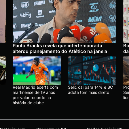
Paulo Bracks revela que intertemporada
Bo
alterou planejamento do Atlético na janela
da
Real Madrid acerta com
Selic cai para 14% e BC
Pr
marfinense de 19 anos
adota tom mais direto
Se
por valor recorde na
li
história do clube