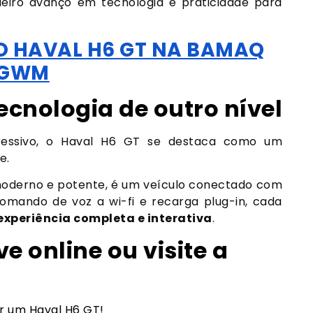
eiro avanço em tecnologia e praticidade para
.
DO HAVAL H6 GT NA BAMAQ
GWM
ecnologia de outro nível
gressivo, o Haval H6 GT se destaca como um
e.
oderno e potente, é um veículo conectado com
comando de voz a wi-fi e recarga plug-in, cada
experiência completa e interativa
.
e online ou visite a
ir um Haval H6 GT!