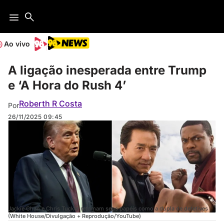
Ao vivo
A ligação inesperada entre Trump
e ‘A Hora do Rush 4’
Roberth R Costa
Por
26/11/2025
09:45
Jackie Chan e Chris Tucker retomam seus papéis como a dupla de detetives
(White House/Divulgação + Reprodução/YouTube)