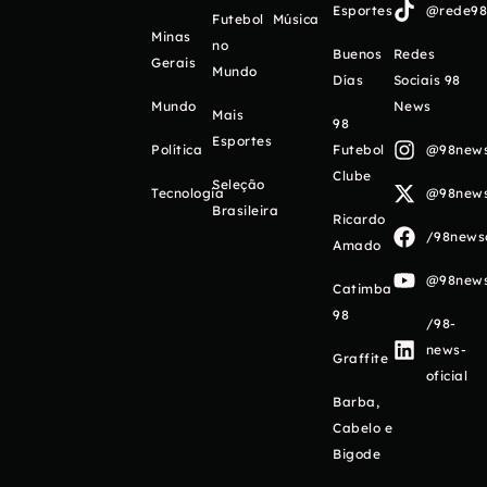
Esportes
@rede98o
Futebol
Música
Minas
no
Buenos
Redes
Gerais
Mundo
Días
Sociais 98
Mundo
News
Mais
98
Esportes
Política
Futebol
@98newso
Clube
Seleção
Tecnologia
@98newso
Brasileira
Ricardo
/98newso
Amado
@98newso
Catimba
98
/98-
news-
Graffite
oficial
Barba,
Cabelo e
Bigode