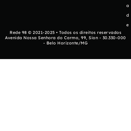
a
d
e
Rede 98 © 2021-2025 • Todos os direitos reservados
Avenida Nossa Senhora do Carmo, 99, Sion - 30.330-000
- Belo Horizonte/MG