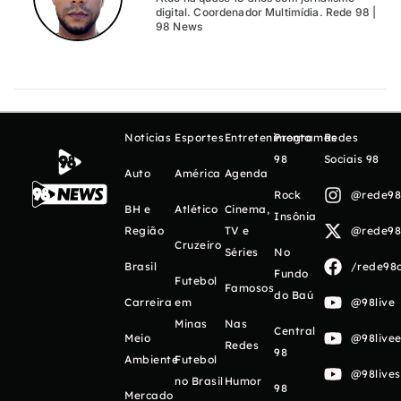
digital. Coordenador Multimídia. Rede 98 |
98 News
Notícias
Esportes
Entretenimento
Programas
Redes
98
Sociais 98
Auto
América
Agenda
Rock
@rede98o
BH e
Atlético
Cinema,
Insônia
Região
TV e
@rede98o
Cruzeiro
Séries
No
Brasil
/rede98o
Fundo
Futebol
Famosos
do Baú
Carreira
em
@98live
Minas
Nas
Central
Meio
@98livee
Redes
98
Ambiente
Futebol
@98live
no Brasil
Humor
98
Mercado