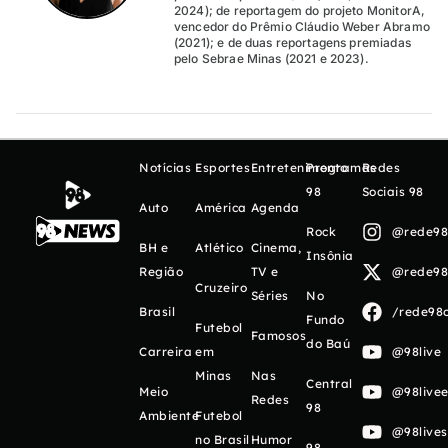
2024); de reportagem do projeto MonitorA,
vencedor do Prêmio Cláudio Weber Abramo
(2021); e de duas reportagens premiadas
pelo Sebrae Minas (2021 e 2023).
Notícias
Esportes
Entretenimento
Programas
Redes
98
Sociais 98
Auto
América
Agenda
Rock
@rede98o
BH e
Atlético
Cinema,
Insônia
Região
TV e
@rede98o
Cruzeiro
Séries
No
Brasil
/rede98o
Fundo
Futebol
Famosos
do Baú
Carreira
em
@98live
Minas
Nas
Central
Meio
@98livee
Redes
98
Ambiente
Futebol
@98live
no Brasil
Humor
98