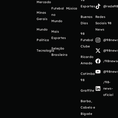
Mercado
Esportes
@rede98o
Futebol
Música
Minas
no
Buenos
Redes
Gerais
Mundo
Días
Sociais 98
Mundo
News
Mais
98
Esportes
Política
Futebol
@98newso
Clube
Seleção
Tecnologia
@98newso
Brasileira
Ricardo
/98newso
Amado
@98newso
Catimba
98
/98-
news-
Graffite
oficial
Barba,
Cabelo e
Bigode