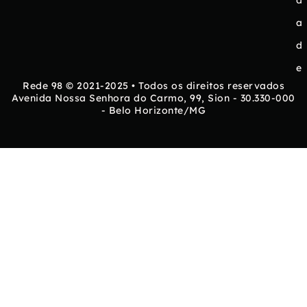
d
a
d
e
Rede 98 © 2021-2025 • Todos os direitos reservados
Avenida Nossa Senhora do Carmo, 99, Sion - 30.330-000
- Belo Horizonte/MG