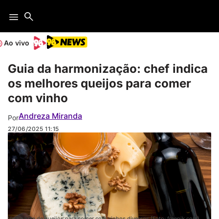
Ao vivo
Guia da harmonização: chef indica
os melhores queijos para comer
com vinho
Andreza Miranda
Por
27/06/2025
11:15
Veja a lista de queijos para comer com vinhos diversos (Foto: freepik.com)