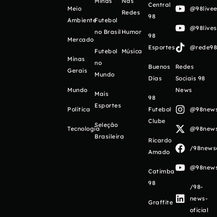
Minas
Nas
Central
Meio
@98livee
Redes
98
Ambiente
Futebol
@98live
no Brasil
Humor
98
Mercado
Esportes
@rede98o
Futebol
Música
Minas
no
Buenos
Redes
Gerais
Mundo
Días
Sociais 98
Mundo
News
Mais
98
Esportes
Política
Futebol
@98newso
Clube
Seleção
Tecnologia
@98newso
Brasileira
Ricardo
/98newso
Amado
@98newso
Catimba
98
/98-
news-
Graffite
oficial