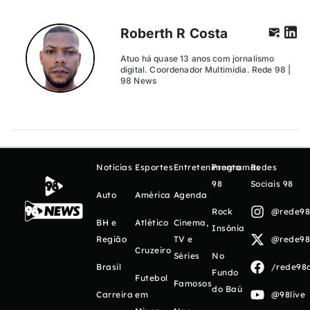
Roberth R Costa
Atuo há quase 13 anos com jornalismo
digital. Coordenador Multimídia. Rede 98 |
98 News
Notícias
Esportes
Entretenimento
Programas
Redes
98
Sociais 98
Auto
América
Agenda
Rock
@rede98o
BH e
Atlético
Cinema,
Insônia
Região
TV e
@rede98o
Cruzeiro
Séries
No
Brasil
/rede98o
Fundo
Futebol
Famosos
do Baú
Carreira
em
@98live