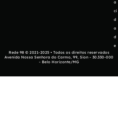
a
ci
d
a
d
e
Rede 98 © 2021-2025 • Todos os direitos reservados
Avenida Nossa Senhora do Carmo, 99, Sion - 30.330-000
- Belo Horizonte/MG