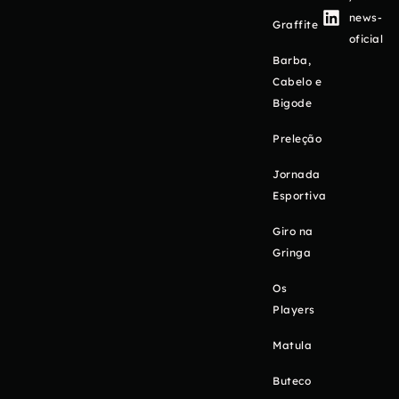
news-
Graffite
oficial
Barba,
Cabelo e
Bigode
Preleção
Jornada
Esportiva
Giro na
Gringa
Os
Players
Matula
Buteco