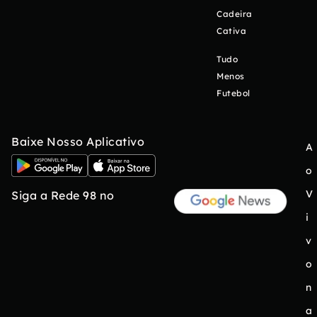
Cadeira
Cativa
Tudo
Menos
Futebol
Baixe Nosso Aplicativo
A
o
V
Siga a Rede 98 no
i
v
o
n
a