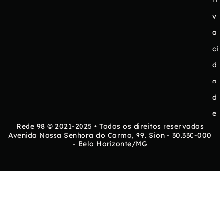
v
a
ci
d
a
d
e
Rede 98 © 2021-2025 • Todos os direitos reservados
Avenida Nossa Senhora do Carmo, 99, Sion - 30.330-000
- Belo Horizonte/MG