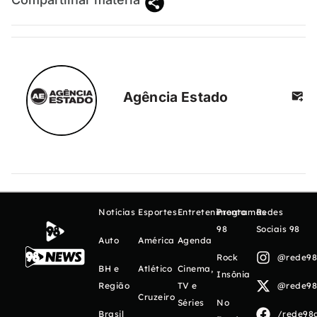
Agência Estado
Notícias
Esportes
Entretenimento
Programas
Redes
98
Sociais 98
Auto
América
Agenda
Rock
@rede98o
BH e
Atlético
Cinema,
Insônia
Região
TV e
@rede98o
Cruzeiro
Séries
No
Brasil
/rede98o