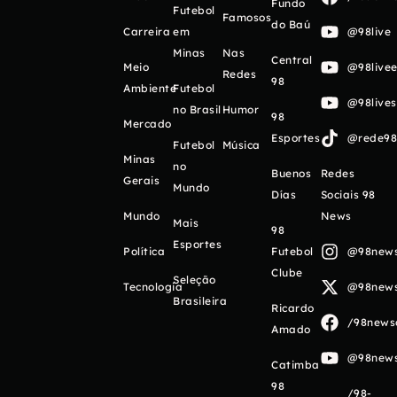
Fundo
Futebol
Famosos
do Baú
Carreira
em
@98live
Minas
Nas
Central
Meio
@98livee
Redes
98
Ambiente
Futebol
@98live
no Brasil
Humor
98
Mercado
Esportes
@rede98o
Futebol
Música
Minas
no
Buenos
Redes
Gerais
Mundo
Días
Sociais 98
Mundo
News
Mais
98
Esportes
Política
Futebol
@98newso
Clube
Seleção
Tecnologia
@98newso
Brasileira
Ricardo
/98newso
Amado
@98newso
Catimba
98
/98-