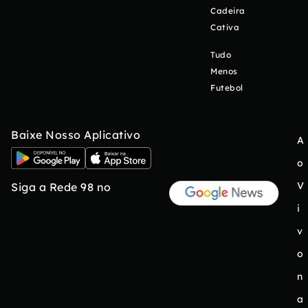
Cadeira
Cativa
Tudo
Menos
Futebol
Baixe Nosso Aplicativo
A
o
V
Siga a Rede 98 no
i
v
o
n
a