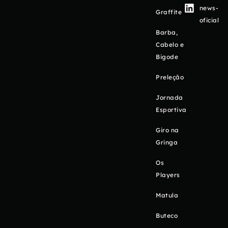
news-
Graffite
oficial
Barba,
Cabelo e
Bigode
Preleção
Jornada
Esportiva
Giro na
Gringa
Os
Players
Matula
Buteco