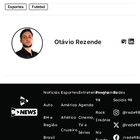
Esportes
Futebol
Otávio Rezende
Notícias
Esportes
Entretenimento
Programas
Redes
98
Sociais 98
Auto
América
Agenda
Rock
@rede98o
BH e
Atlético
Cinema,
Insônia
Região
TV e
@rede98o
Cruzeiro
Séries
No
Brasil
/rede98o
Fundo