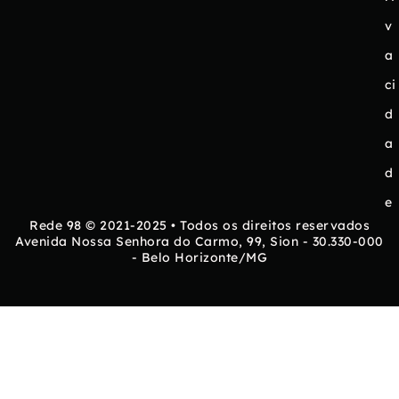
v
a
ci
d
a
d
e
Rede 98 © 2021-2025 • Todos os direitos reservados
Avenida Nossa Senhora do Carmo, 99, Sion - 30.330-000
- Belo Horizonte/MG