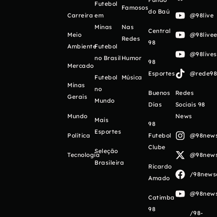
Futebol
Famosos
do Baú
Carreira
em
@98live
Minas
Nas
Central
Meio
@98livee
Redes
98
Ambiente
Futebol
@98live
no Brasil
Humor
98
Mercado
Esportes
@rede98o
Futebol
Música
Minas
no
Buenos
Redes
Gerais
Mundo
Días
Sociais 98
Mundo
News
Mais
98
Esportes
Política
Futebol
@98newso
Clube
Seleção
Tecnologia
@98newso
Brasileira
Ricardo
/98newso
Amado
@98newso
Catimba
98
/98-