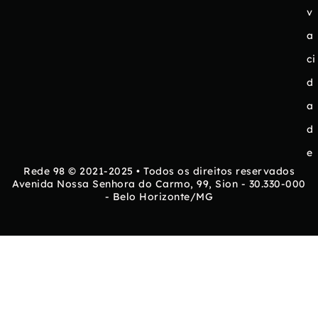
v
a
ci
d
a
d
e
Rede 98 © 2021-2025 • Todos os direitos reservados
Avenida Nossa Senhora do Carmo, 99, Sion - 30.330-000
- Belo Horizonte/MG