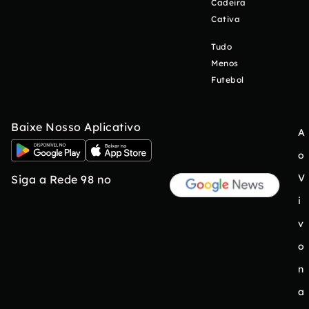
Cadeira
Cativa
Tudo
Menos
Futebol
Baixe Nosso Aplicativo
A
o
V
Siga a Rede 98 no
i
v
o
n
a