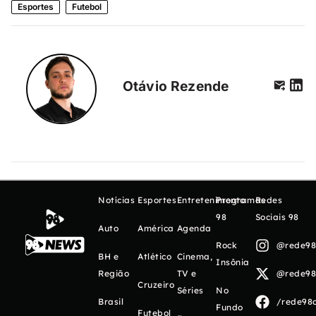
Esportes
Futebol
Otávio Rezende
Notícias
Esportes
Entretenimento
Programas
Redes
98
Sociais 98
Auto
América
Agenda
Rock
@rede98o
BH e
Atlético
Cinema,
Insônia
Região
TV e
@rede98o
Cruzeiro
Séries
No
Brasil
/rede98o
Fundo
Futebol