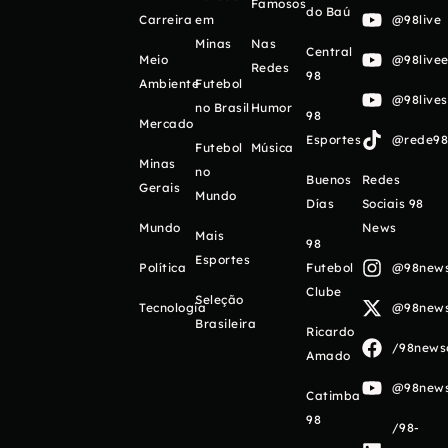
Famosos
do Baú
Carreira
em
@98live
Minas
Nas
Central
Meio
@98livee
Redes
98
Ambiente
Futebol
@98live
no Brasil
Humor
98
Mercado
Esportes
@rede98o
Futebol
Música
Minas
no
Buenos
Redes
Gerais
Mundo
Días
Sociais 98
Mundo
News
Mais
98
Esportes
Política
Futebol
@98newso
Clube
Seleção
Tecnologia
@98newso
Brasileira
Ricardo
/98newso
Amado
@98newso
Catimba
98
/98-