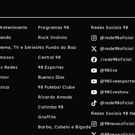
tretenimento
Programas 98
Redes Sociais 98
enda
Rock Insônia
@rede98oficial
nema, TV e Séries
No Fundo do Baú
@rede98oficial
mosos
Central 98
/rede98oficial
s Redes
98 Esportes
@98live
umor
Buenos Días
@98liveesporte
sica
98 Futebol Clube
@98liveshow
Ricardo Amado
@rede98oficial
Catimba 98
Redes Sociais 98 N
Graffite
@98newsoficial
Barba, Cabelo e Bigode
@98newsoficial