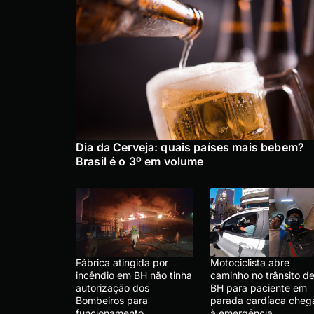
Dia da Cerveja: quais países mais bebem?
Brasil é o 3º em volume
Fábrica atingida por
Motociclista abre
incêndio em BH não tinha
caminho no trânsito d
autorização dos
BH para paciente em
Bombeiros para
parada cardíaca cheg
funcionamento
à emergência