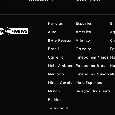
Notícias
Esportes
En
Auto
América
Ag
BH e Região
Atlético
Ci
Brasil
Cruzeiro
Fa
Carreira
Futebol em Minas
Na
Meio Ambiente
Futebol no Brasil
H
Mercado
Futebol no Mundo
Mú
Minas Gerais
Mais Esportes
Mundo
Seleção Brasileira
Política
Tecnologia