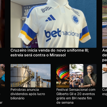
Cruzeiro inicia venda do novo uniforme III;
Ae
estreia será contra o Mirassol
de
pa
Petrobras anuncia
Festival Sensacional com
Cu
e
dividendos após lucro
Gilberto Gil e 20 eventos
es
bilionário
grátis em BH neste fim
ar
de semana