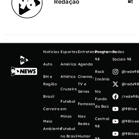
Redação
Notícias
Esportes
Entretenimento
Programas
Redes
98
Sociais 98
Auto
América
Agenda
Rock
@rede98o
BH e
Atlético
Cinema,
Insônia
Região
TV e
@rede98o
Cruzeiro
Séries
No
Brasil
/rede98o
Fundo
Futebol
Famosos
do Baú
Carreira
em
@98live
Minas
Nas
Central
Meio
@98livee
Redes
98
Ambiente
Futebol
@98live
no Brasil
Humor
98