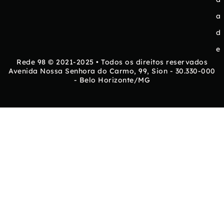
a
d
e
Rede 98 © 2021-2025 • Todos os direitos reservados
Avenida Nossa Senhora do Carmo, 99, Sion - 30.330-000
- Belo Horizonte/MG