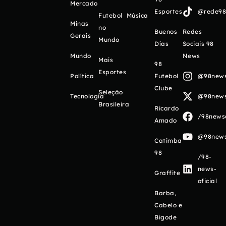
Mercado
Esportes
@rede98o
Futebol
Música
Minas
no
Buenos
Redes
Gerais
Mundo
Días
Sociais 98
Mundo
News
Mais
98
Esportes
Política
Futebol
@98newso
Clube
Seleção
Tecnologia
@98newso
Brasileira
Ricardo
/98newso
Amado
@98newso
Catimba
98
/98-
news-
Graffite
oficial
Barba,
Cabelo e
Bigode