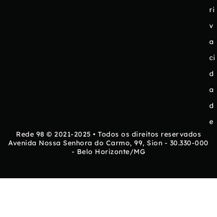
ri
v
a
ci
d
a
d
e
Rede 98 © 2021-2025 • Todos os direitos reservados
Avenida Nossa Senhora do Carmo, 99, Sion - 30.330-000
- Belo Horizonte/MG