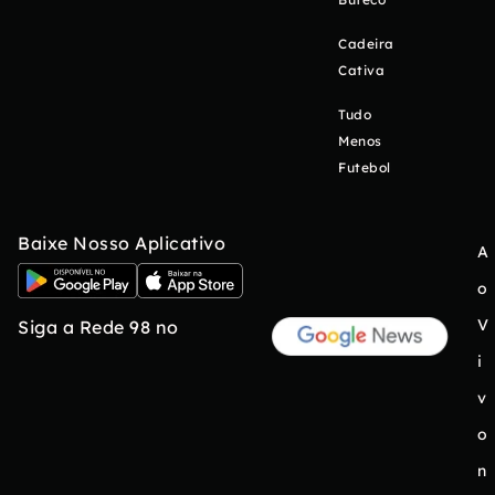
Cadeira
Cativa
Tudo
Menos
Futebol
Baixe Nosso Aplicativo
A
o
V
Siga a Rede 98 no
i
v
o
n