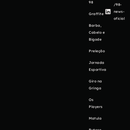
98
/98-
news-
Graffite
oficial
Barba,
Cabelo e
Bigode
Preleção
Jornada
Esportiva
Giro na
Gringa
Os
Players
Matula
Buteco