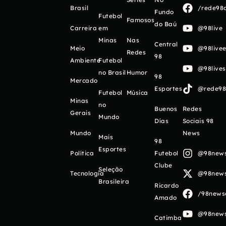
Brasil
/rede98o
Fundo
Futebol
Famosos
do Baú
Carreira
em
@98live
Minas
Nas
Central
Meio
@98livee
Redes
98
Ambiente
Futebol
@98live
no Brasil
Humor
98
Mercado
Esportes
@rede98o
Futebol
Música
Minas
no
Buenos
Redes
Gerais
Mundo
Días
Sociais 98
Mundo
News
Mais
98
Esportes
Política
Futebol
@98newso
Clube
Seleção
Tecnologia
@98newso
Brasileira
Ricardo
/98newso
Amado
@98newso
Catimba