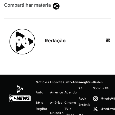
Compartilhar matéria
Redação
Notícias
Esportes
Entretenimento
Programas
Redes
98
Sociais 98
Auto
América
Agenda
Rock
@rede98o
BH e
Atlético
Cinema,
Insônia
Região
TV e
@rede98o
Cruzeiro
Séries
No