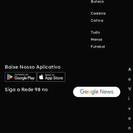
Buteco
Cadeira
Cativa
Tudo
Menos
Futebol
Baixe Nosso Aplicativo
A
o
V
Siga a Rede 98 no
i
v
o
n