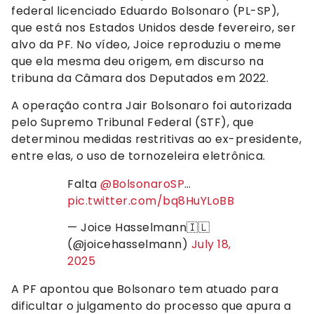
federal licenciado Eduardo Bolsonaro (PL-SP),
que está nos Estados Unidos desde fevereiro, ser
alvo da PF. No vídeo, Joice reproduziu o meme
que ela mesma deu origem, em discurso na
tribuna da Câmara dos Deputados em 2022.
A operação contra Jair Bolsonaro foi autorizada
pelo Supremo Tribunal Federal (STF), que
determinou medidas restritivas ao ex-presidente,
entre elas, o uso de tornozeleira eletrônica.
Falta
@BolsonaroSP
…
pic.twitter.com/bq8HuYLoBB
— Joice Hasselmann🇮🇱
(@joicehasselmann)
July 18,
2025
A PF apontou que Bolsonaro tem atuado para
dificultar o julgamento do processo que apura a