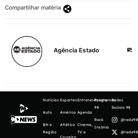
Compartilhar matéria
Agência Estado
Notícias
Esportes
Entretenimento
Programas
Redes
98
Sociais 98
Auto
América
Agenda
Rock
@rede98o
BH e
Atlético
Cinema,
Insônia
Região
TV e
@rede98o
Cruzeiro