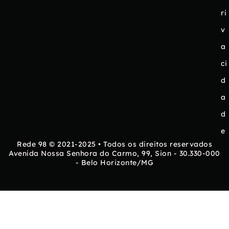
ri
v
a
ci
d
a
d
e
Rede 98 © 2021-2025 • Todos os direitos reservados
Avenida Nossa Senhora do Carmo, 99, Sion - 30.330-000
- Belo Horizonte/MG