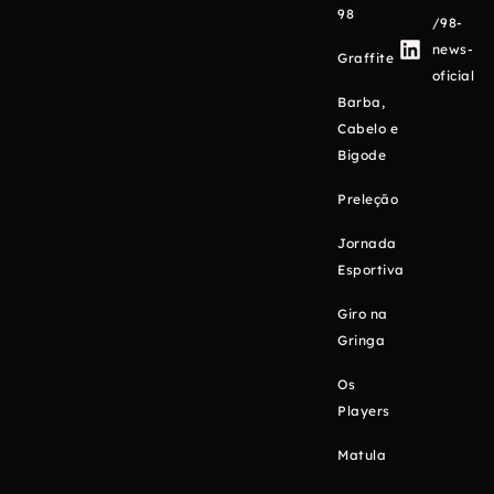
98
/98-
news-
Graffite
oficial
Barba,
Cabelo e
Bigode
Preleção
Jornada
Esportiva
Giro na
Gringa
Os
Players
Matula