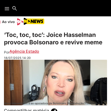
Ao vivo
‘Toc, toc, toc’: Joice Hasselman
provoca Bolsonaro e revive meme
Agência Estado
Por
18/07/2025
14:20
Joice Hasselmann é ex-apoiadora de Bolsonaro (Reprodução/YouTube)
Compartilhar matéria