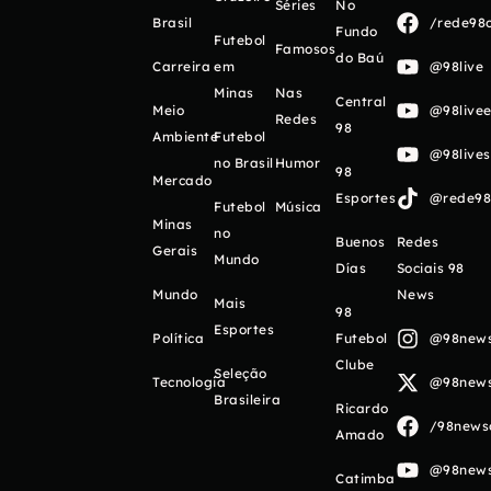
Séries
No
Brasil
/rede98o
Fundo
Futebol
Famosos
do Baú
Carreira
em
@98live
Minas
Nas
Central
Meio
@98livee
Redes
98
Ambiente
Futebol
@98live
no Brasil
Humor
98
Mercado
Esportes
@rede98o
Futebol
Música
Minas
no
Buenos
Redes
Gerais
Mundo
Días
Sociais 98
Mundo
News
Mais
98
Esportes
Política
Futebol
@98newso
Clube
Seleção
Tecnologia
@98newso
Brasileira
Ricardo
/98newso
Amado
@98newso
Catimba