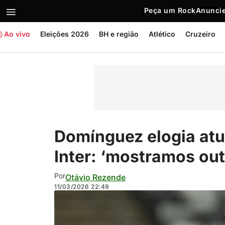
Peça um Rock
Anuncie
Ao vivo
Eleições 2026
BH e região
Atlético
Cruzeiro
Domínguez elogia atu
Inter: ‘mostramos out
Por
Otávio Rezende
11/03/2026
22:49