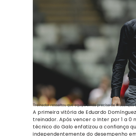
Treinador ressaltou que equipe ainda precisa de mudanças (
A primeira vitória de Eduardo Domíngue
treinador. Após vencer o Inter por 1 a 0 
técnico do Galo enfatizou a confiança qu
independentemente do desempenho e