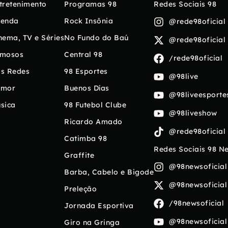
tretenimento
Programas 98
Redes Sociais 98
enda
Rock Insônia
@rede98oficial
nema, TV e Séries
No Fundo do Baú
@rede98oficial
mosos
Central 98
/rede98oficial
s Redes
98 Esportes
@98live
umor
Buenos Días
@98liveesporte
sica
98 Futebol Clube
@98liveshow
Ricardo Amado
@rede98oficial
Catimba 98
Redes Sociais 98 N
Graffite
@98newsoficial
Barba, Cabelo e Bigode
@98newsoficial
Preleção
/98newsoficial
Jornada Esportiva
@98newsoficial
Giro na Gringa