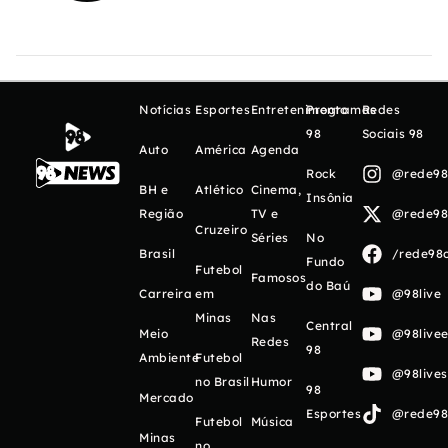
Notícias
Esportes
Entretenimento
Programas
Redes
98
Sociais 98
Auto
América
Agenda
Rock
@rede98o
BH e
Atlético
Cinema,
Insônia
Região
TV e
@rede98o
Cruzeiro
Séries
No
Brasil
/rede98o
Fundo
Futebol
Famosos
do Baú
Carreira
em
@98live
Minas
Nas
Central
Meio
@98livee
Redes
98
Ambiente
Futebol
@98live
no Brasil
Humor
98
Mercado
Esportes
@rede98o
Futebol
Música
Minas
no