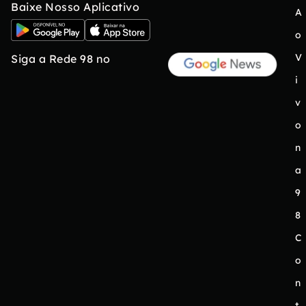
Baixe Nosso Aplicativo
A
o
V
Siga a Rede 98 no
i
v
o
n
a
9
8
C
o
n
t