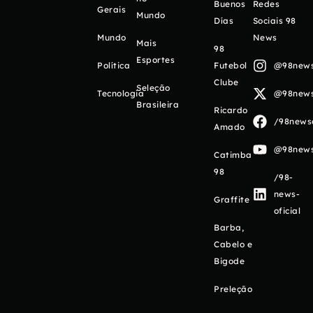
Buenos
Redes
Gerais
Mundo
Días
Sociais 98
Mundo
News
Mais
98
Esportes
Política
Futebol
@98newso
Clube
Seleção
Tecnologia
@98newso
Brasileira
Ricardo
/98newso
Amado
@98newso
Catimba
98
/98-
news-
Graffite
oficial
Barba,
Cabelo e
Bigode
Preleção