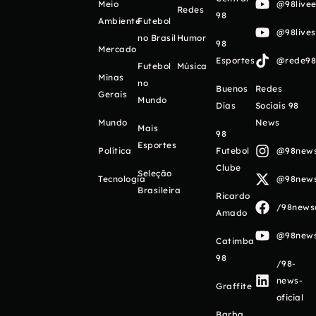
Meio
@98livee
Redes
98
Ambiente
Futebol
@98live
no Brasil
Humor
98
Mercado
Esportes
@rede98o
Futebol
Música
Minas
no
Buenos
Redes
Gerais
Mundo
Días
Sociais 98
Mundo
News
Mais
98
Esportes
Política
Futebol
@98newso
Clube
Seleção
Tecnologia
@98newso
Brasileira
Ricardo
/98newso
Amado
@98newso
Catimba
98
/98-
news-
Graffite
oficial
Barba,