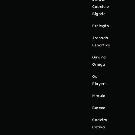
Cabelo e
Bigode
Preleção
Jornada
Esportiva
Giro na
Gringa
Os
Players
Matula
Buteco
Cadeira
Cativa