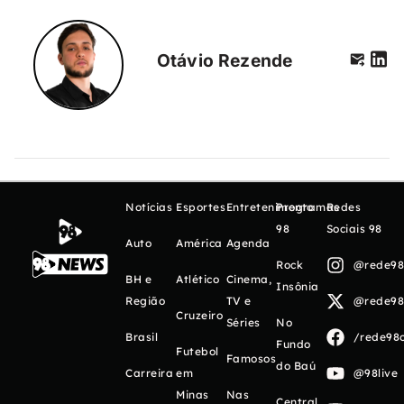
Otávio Rezende
Notícias
Esportes
Entretenimento
Programas
Redes
98
Sociais 98
Auto
América
Agenda
Rock
@rede98o
BH e
Atlético
Cinema,
Insônia
Região
TV e
@rede98o
Cruzeiro
Séries
No
Brasil
/rede98o
Fundo
Futebol
Famosos
do Baú
Carreira
em
@98live
Minas
Nas
Central