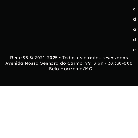
ci
d
a
d
e
Rede 98 © 2021-2025 • Todos os direitos reservados
Avenida Nossa Senhora do Carmo, 99, Sion - 30.330-000
- Belo Horizonte/MG