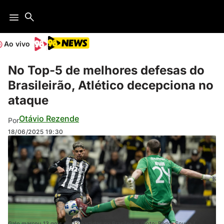
Ao vivo
No Top-5 de melhores defesas do
Brasileirão, Atlético decepciona no
ataque
Otávio Rezende
Por
18/06/2025
19:30
Galo marcou 13 gols em 12 partidas no Brasileirão (Foto: Pedro Souza /