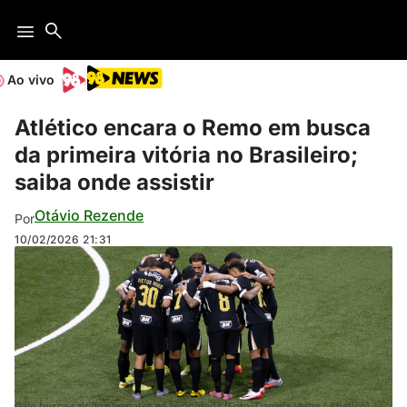
Ao vivo
Atlético encara o Remo em busca
da primeira vitória no Brasileiro;
saiba onde assistir
Otávio Rezende
Por
10/02/2026
21:31
Galo busca sair dos empates na temporada (Foto: Daniela Veiga / Atlético)