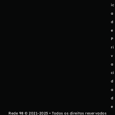
ic
a
d
e
P
ri
v
a
ci
d
a
d
e
Rede 98 © 2021-2025 • Todos os direitos reservados