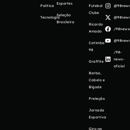
Esportes
Política
Futebol
@98newso
Clube
Seleção
Tecnologia
@98newso
Brasileira
Ricardo
/98newso
Amado
@98newso
Catimba
98
/98-
news-
Graffite
oficial
Barba,
Cabelo e
Bigode
Preleção
Jornada
Esportiva
Giro na