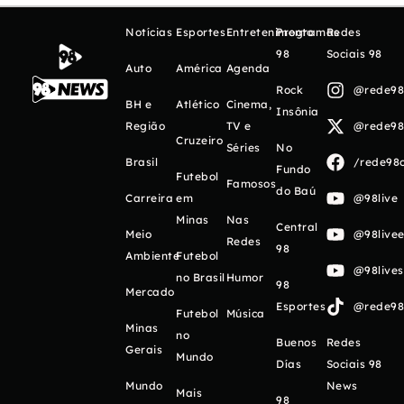
Notícias
Esportes
Entretenimento
Programas
Redes
98
Sociais 98
Auto
América
Agenda
Rock
@rede98o
BH e
Atlético
Cinema,
Insônia
Região
TV e
@rede98o
Cruzeiro
Séries
No
Brasil
/rede98o
Fundo
Futebol
Famosos
do Baú
Carreira
em
@98live
Minas
Nas
Central
Meio
@98livee
Redes
98
Ambiente
Futebol
@98live
no Brasil
Humor
98
Mercado
Esportes
@rede98o
Futebol
Música
Minas
no
Buenos
Redes
Gerais
Mundo
Días
Sociais 98
Mundo
News
Mais
98