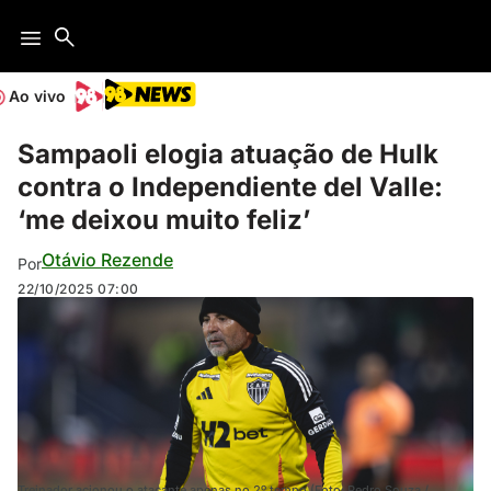
Ao vivo
Sampaoli elogia atuação de Hulk
contra o Independiente del Valle:
‘me deixou muito feliz’
Otávio Rezende
Por
22/10/2025
07:00
Treinador acionou o atacante apenas no 2º tempo (Foto: Pedro Souza /