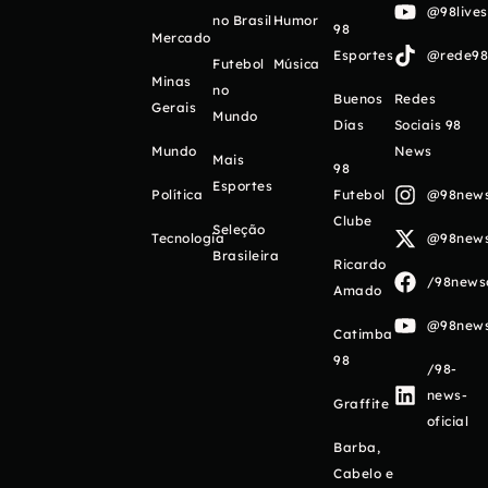
@98live
no Brasil
Humor
98
Mercado
Esportes
@rede98o
Futebol
Música
Minas
no
Buenos
Redes
Gerais
Mundo
Días
Sociais 98
Mundo
News
Mais
98
Esportes
Política
Futebol
@98newso
Clube
Seleção
Tecnologia
@98newso
Brasileira
Ricardo
/98newso
Amado
@98newso
Catimba
98
/98-
news-
Graffite
oficial
Barba,
Cabelo e