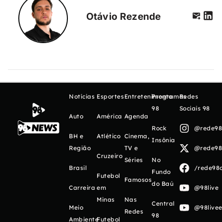
Otávio Rezende
Notícias
Esportes
Entretenimento
Programas
Redes
98
Sociais 98
Auto
América
Agenda
Rock
@rede98o
BH e
Atlético
Cinema,
Insônia
Região
TV e
@rede98o
Cruzeiro
Séries
No
Brasil
/rede98o
Fundo
Futebol
Famosos
do Baú
Carreira
em
@98live
Minas
Nas
Central
Meio
@98livee
Redes
98
Ambiente
Futebol