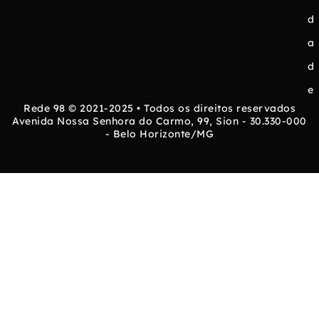
d
a
d
e
Rede 98 © 2021-2025 • Todos os direitos reservados
Avenida Nossa Senhora do Carmo, 99, Sion - 30.330-000
- Belo Horizonte/MG