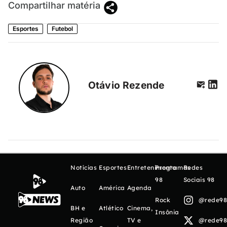
Compartilhar matéria
Esportes
Futebol
Otávio Rezende
Notícias
Esportes
Entretenimento
Programas
Redes
98
Sociais 98
Auto
América
Agenda
Rock
@rede98o
BH e
Atlético
Cinema,
Insônia
Região
TV e
@rede98o