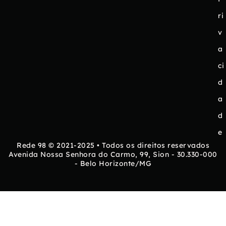
ri
v
a
ci
d
a
d
e
Rede 98 © 2021-2025 • Todos os direitos reservados
Avenida Nossa Senhora do Carmo, 99, Sion - 30.330-000
- Belo Horizonte/MG