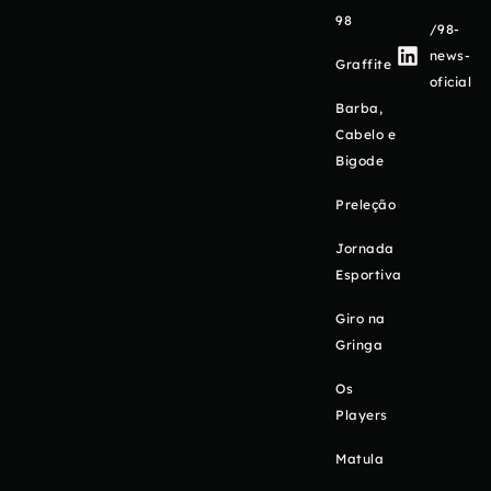
98
/98-
news-
Graffite
oficial
Barba,
Cabelo e
Bigode
Preleção
Jornada
Esportiva
Giro na
Gringa
Os
Players
Matula