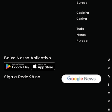
Buteco
Cadeira
Cativa
Tudo
Menos
Futebol
Baixe Nosso Aplicativo
A
o
V
Siga a Rede 98 no
i
v
o
n