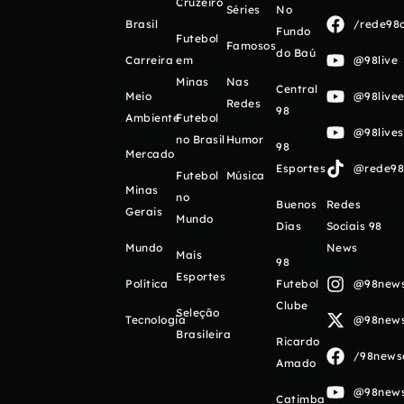
Cruzeiro
Séries
No
Brasil
/rede98o
Fundo
Futebol
Famosos
do Baú
Carreira
em
@98live
Minas
Nas
Central
Meio
@98livee
Redes
98
Ambiente
Futebol
@98live
no Brasil
Humor
98
Mercado
Esportes
@rede98o
Futebol
Música
Minas
no
Buenos
Redes
Gerais
Mundo
Días
Sociais 98
Mundo
News
Mais
98
Esportes
Política
Futebol
@98newso
Clube
Seleção
Tecnologia
@98newso
Brasileira
Ricardo
/98newso
Amado
@98newso
Catimba