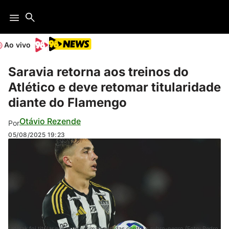
Ao vivo
Saravia retorna aos treinos do
Atlético e deve retomar titularidade
diante do Flamengo
Otávio Rezende
Por
05/08/2025
19:23
Laterak foi titular nas duas últimas partidas contra o rubro-negro (Foto: Pedro