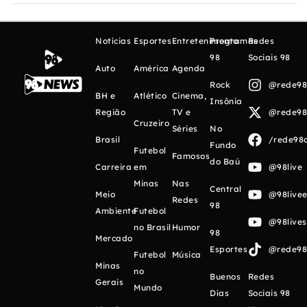
Notícias
Esportes
Entretenimento
Programas
Redes
98
Sociais 98
Auto
América
Agenda
Rock
@rede98o
BH e
Atlético
Cinema,
Insônia
Região
TV e
@rede98o
Cruzeiro
Séries
No
Brasil
/rede98o
Fundo
Futebol
Famosos
do Baú
Carreira
em
@98live
Minas
Nas
Central
Meio
@98livee
Redes
98
Ambiente
Futebol
@98live
no Brasil
Humor
98
Mercado
Esportes
@rede98o
Futebol
Música
Minas
no
Buenos
Redes
Gerais
Mundo
Días
Sociais 98