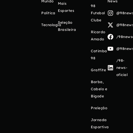
Mundo
News
Mais
98
Esportes
Política
Futebol
@98newso
Clube
Seleção
Tecnologia
@98newso
Brasileira
Ricardo
/98newso
Amado
@98newso
Catimba
98
/98-
news-
Graffite
oficial
Barba,
Cabelo e
Bigode
Preleção
Jornada
Esportiva