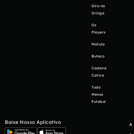
Giro na
Gringa
Os
Players
Matula
Buteco
Cadeira
Cativa
Tudo
Menos
Futebol
Baixe Nosso Aplicativo
A