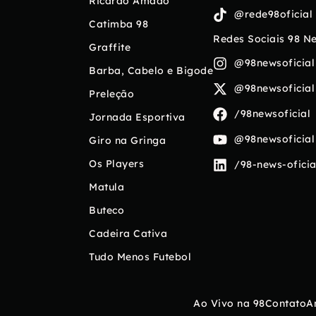
Ricardo Amado
@rede98oficial
Catimba 98
Redes Sociais 98 N
Graffite
@98newsoficial
Barba, Cabelo e Bigode
@98newsoficial
Preleção
/98newsoficial
Jornada Esportiva
@98newsoficial
Giro na Gringa
Os Players
/98-news-oficia
Matula
Buteco
Cadeira Cativa
Tudo Menos Futebol
Ao Vivo na 98
Contato
A