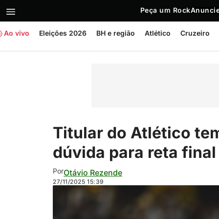
Peça um Rock
Anuncie
Ao vivo
Eleições 2026
BH e região
Atlético
Cruzeiro
Titular do Atlético t
dúvida para reta final
Por
Otávio Rezende
27/11/2025
15:39