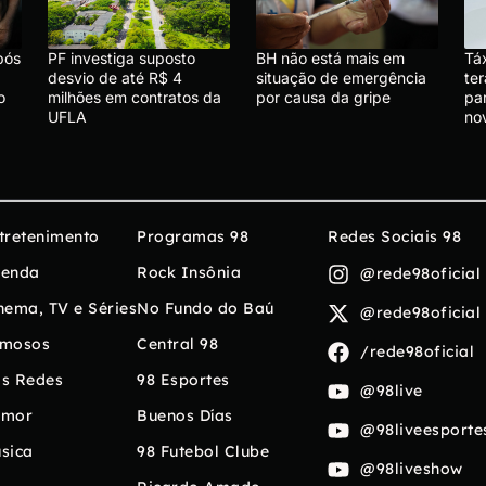
pós
PF investiga suposto
BH não está mais em
Tá
desvio de até R$ 4
situação de emergência
ter
o
milhões em contratos da
por causa da gripe
par
UFLA
no
tretenimento
Programas 98
Redes Sociais 98
enda
Rock Insônia
@rede98oficial
nema, TV e Séries
No Fundo do Baú
@rede98oficial
mosos
Central 98
/rede98oficial
s Redes
98 Esportes
@98live
umor
Buenos Días
@98liveesporte
sica
98 Futebol Clube
@98liveshow