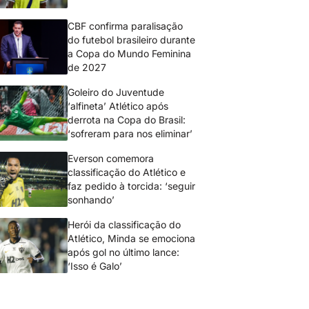
CBF confirma paralisação
do futebol brasileiro durante
a Copa do Mundo Feminina
de 2027
Goleiro do Juventude
‘alfineta’ Atlético após
derrota na Copa do Brasil:
‘sofreram para nos eliminar’
Everson comemora
classificação do Atlético e
faz pedido à torcida: ‘seguir
sonhando’
Herói da classificação do
Atlético, Minda se emociona
após gol no último lance:
‘Isso é Galo’