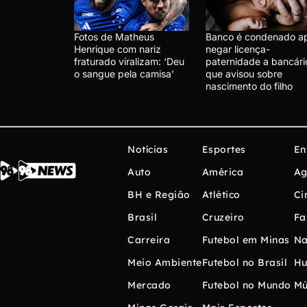
Fotos de Matheus
Banco é condenado a
Henrique com nariz
negar licença-
fraturado viralizam: ‘Deu
paternidade a bancári
o sangue pela camisa’
que avisou sobre
nascimento do filho
Notícias
Esportes
En
Auto
América
Ag
BH e Região
Atlético
Ci
Brasil
Cruzeiro
Fa
Carreira
Futebol em Minas
Na
Meio Ambiente
Futebol no Brasil
H
Mercado
Futebol no Mundo
Mú