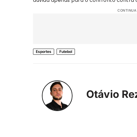
dúvida apenas para o confronto contra o
CONTINUA
Esportes
Futebol
Otávio Re