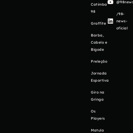
@98newso
Catimba
98
/98-
news-
Graffite
oficial
Barba,
Cabelo e
Bigode
Preleção
Jornada
Esportiva
Giro na
Gringa
Os
Players
Matula