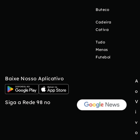
Buteco
Cadeira
Cativa
Tudo
Menos
Futebol
Baixe Nosso Aplicativo
A
o
V
Siga a Rede 98 no
i
v
o