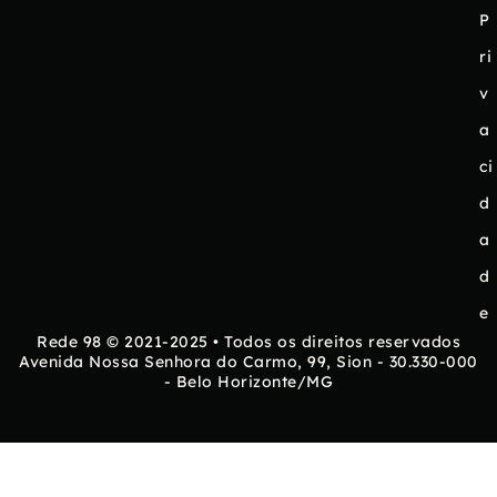
P
ri
v
a
ci
d
a
d
e
Rede 98 © 2021-2025 • Todos os direitos reservados
Avenida Nossa Senhora do Carmo, 99, Sion - 30.330-000
- Belo Horizonte/MG