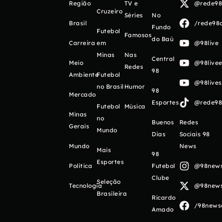
Região
TV e
@rede98o
Cruzeiro
Séries
No
Brasil
/rede98o
Fundo
Futebol
Famosos
do Baú
Carreira
em
@98live
Minas
Nas
Central
Meio
@98livee
Redes
98
Ambiente
Futebol
@98live
no Brasil
Humor
98
Mercado
Esportes
@rede98o
Futebol
Música
Minas
no
Buenos
Redes
Gerais
Mundo
Días
Sociais 98
Mundo
News
Mais
98
Esportes
Política
Futebol
@98newso
Clube
Seleção
Tecnologia
@98newso
Brasileira
Ricardo
/98newso
Amado