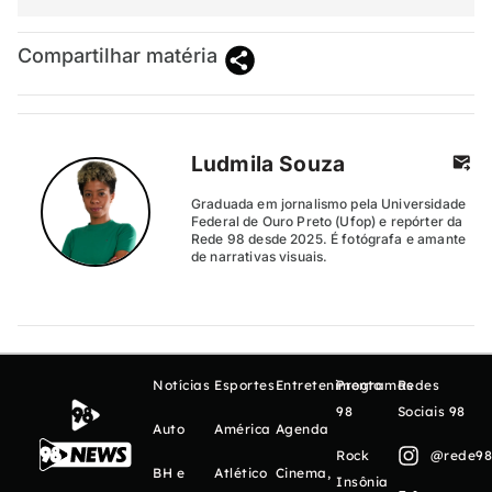
Compartilhar matéria
Ludmila Souza
Graduada em jornalismo pela Universidade
Federal de Ouro Preto (Ufop) e repórter da
Rede 98 desde 2025. É fotógrafa e amante
de narrativas visuais.
Notícias
Esportes
Entretenimento
Programas
Redes
98
Sociais 98
Auto
América
Agenda
Rock
@rede98o
BH e
Atlético
Cinema,
Insônia