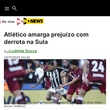
Ao vivo
Atlético amarga prejuízo com
derrota na Sula
Ludmila Souza
Por
22/11/2025
20:42
Com a derrota, o foco é uma reconstrução esportiva oara 2026. (foto: Pedro
Souza / Atlético)