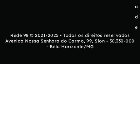
a
d
e
Rede 98 © 2021-2025 • Todos os direitos reservados
Avenida Nossa Senhora do Carmo, 99, Sion - 30.330-000
- Belo Horizonte/MG