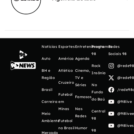
Notícias
Esportes
Entretenimento
Programas
Redes
98
Sociais 98
Auto
América
Agenda
Rock
@rede98o
BH e
Atlético
Cinema,
Insônia
Região
TV e
@rede98o
Cruzeiro
Séries
No
Brasil
/rede98o
Fundo
Futebol
Famosos
do Baú
Carreira
em
@98live
Minas
Nas
Central
Meio
@98livee
Redes
98
Ambiente
Futebol
@98live
no Brasil
Humor
98
Mercado