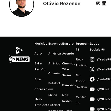
Otávio Rezende
Notícias
Esportes
Entretenimento
Programas
Redes
98
Sociais 98
Auto
América
Agenda
Rock
@rede98o
BH e
Atlético
Cinema,
Insônia
Região
TV e
@rede98o
Cruzeiro
Séries
No
Brasil
/rede98o
Fundo
Futebol
Famosos
do Baú
Carreira
em
@98live
Minas
Nas
Central
Meio
@98livee
Redes
98
Ambiente
Futebol
@98live
no Brasil
Humor