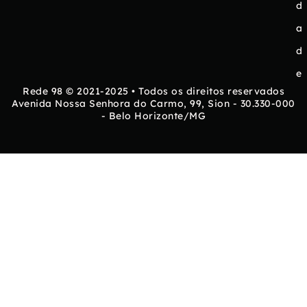
d
a
d
e
Rede 98 © 2021-2025 • Todos os direitos reservados
Avenida Nossa Senhora do Carmo, 99, Sion - 30.330-000
- Belo Horizonte/MG