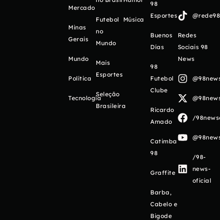
98
Mercado
Esportes
@rede98o
Futebol
Música
Minas
no
Buenos
Redes
Gerais
Mundo
Días
Sociais 98
Mundo
News
Mais
98
Esportes
Política
Futebol
@98newso
Clube
Seleção
Tecnologia
@98newso
Brasileira
Ricardo
/98newso
Amado
@98newso
Catimba
98
/98-
news-
Graffite
oficial
Barba,
Cabelo e
Bigode