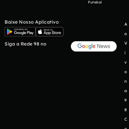
Futebol
Baixe Nosso Aplicativo
A
o
V
Siga a Rede 98 no
i
v
o
n
a
9
8
C
o