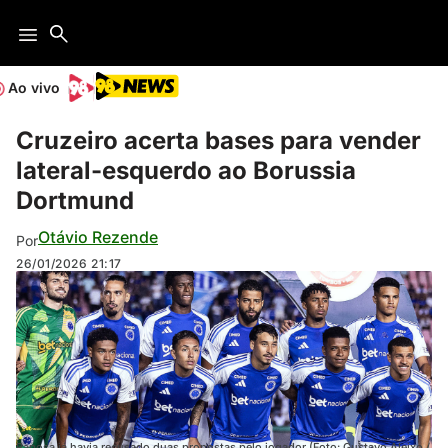
Ao vivo
Cruzeiro acerta bases para vender
lateral-esquerdo ao Borussia
Dortmund
Otávio Rezende
Por
26/01/2026
21:17
Raposa já havia recusado duas propostas pelo jogador (Foto: Gustavo Aleixo /