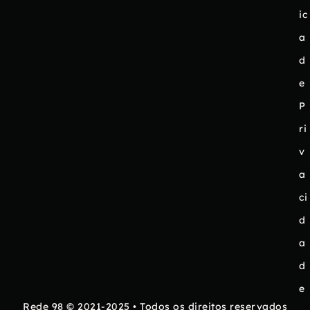
ic
a
d
e
P
ri
v
a
ci
d
a
d
e
Rede 98 © 2021-2025 • Todos os direitos reservados