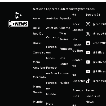
Notícias
Esportes
Entretenimento
Programas
Redes
98
Sociais 98
Auto
América
Agenda
Rock
@rede98o
BH e
Atlético
Cinema,
Insônia
Região
TV e
@rede98o
Cruzeiro
Séries
No
Brasil
/rede98o
Fundo
Futebol
Famosos
do Baú
Carreira
em
@98live
Minas
Nas
Central
Meio
@98livee
Redes
98
Ambiente
Futebol
@98live
no Brasil
Humor
98
Mercado
Esportes
@rede98o
Futebol
Música
Minas
no
Buenos
Redes
Gerais
Mundo
Días
Sociais 98
Mundo
News
Mais
98