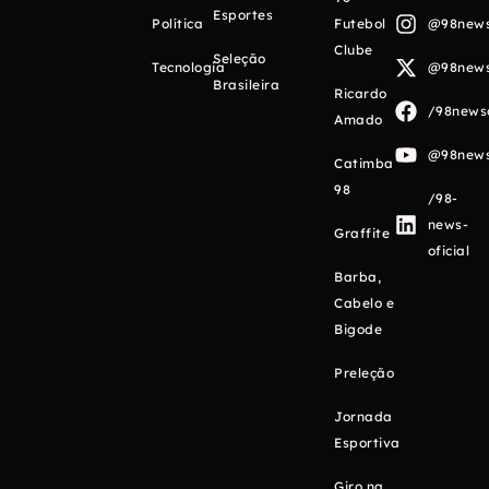
Esportes
Política
Futebol
@98newso
Clube
Seleção
Tecnologia
@98newso
Brasileira
Ricardo
/98newso
Amado
@98newso
Catimba
98
/98-
news-
Graffite
oficial
Barba,
Cabelo e
Bigode
Preleção
Jornada
Esportiva
Giro na