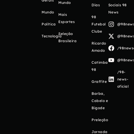
Gerais
Mundo
Días
Sociais 98
Mundo
News
Mais
98
Esportes
Política
Futebol
@98newso
Clube
Seleção
Tecnologia
@98newso
Brasileira
Ricardo
/98newso
Amado
@98newso
Catimba
98
/98-
news-
Graffite
oficial
Barba,
Cabelo e
Bigode
Preleção
Jornada