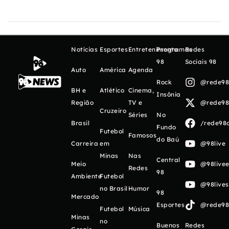
Notícias
Esportes
Entretenimento
Programas
Redes
98
Sociais 98
Auto
América
Agenda
Rock
@rede98o
BH e
Atlético
Cinema,
Insônia
Região
TV e
@rede98o
Cruzeiro
Séries
No
Brasil
/rede98o
Fundo
Futebol
Famosos
do Baú
Carreira
em
@98live
Minas
Nas
Central
Meio
@98livee
Redes
98
Ambiente
Futebol
@98live
no Brasil
Humor
98
Mercado
Esportes
@rede98o
Futebol
Música
Minas
no
Buenos
Redes