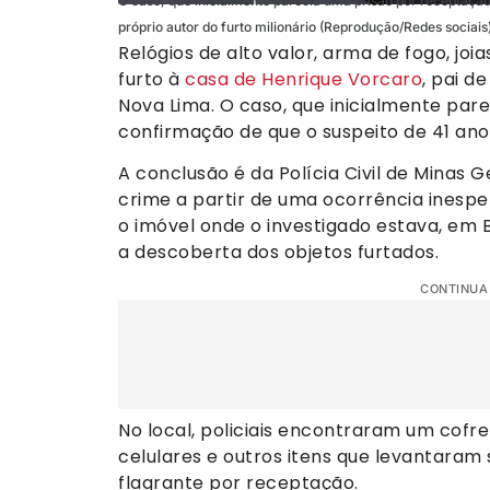
O caso, que inicialmente parecia uma prisão por receptação
próprio autor do furto milionário (Reprodução/Redes sociais
Relógios de alto valor, arma de fogo, joi
furto à
casa de Henrique Vorcaro
, pai d
Nova Lima. O caso, que inicialmente par
confirmação de que o suspeito de 41 anos 
A conclusão é da Polícia Civil de Minas 
crime a partir de uma ocorrência inespe
o imóvel onde o investigado estava, em 
a descoberta dos objetos furtados.
CONTINUA
No local, policiais encontraram um cofre 
celulares e outros itens que levantaram 
flagrante por receptação.