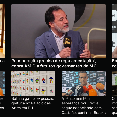
ria
‘A mineração precisa de regulamentação’,
Bo
cobra AMIG a futuros governantes de MG
co
ue
Bolinho ganha exposição
Atlético mantém
Cop
u
gratuita no Palácio das
esperança por Fred e
im
ico
Artes em BH
segue negociando com
se
Castaño, confirma Bracks
qu