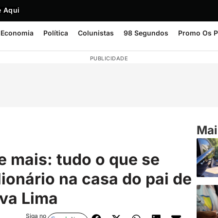
 Aqui
Economia
Política
Colunistas
98 Segundos
Promo Os P
PUBLICIDADE
Mai
 e mais: tudo o que se
lionário na casa do pai de
va Lima
Siga no