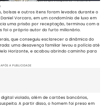
, terminou com a confirmação de que o suspeito de 41 anos foi o
)
as, bolsas e outros itens foram levados durante o
e Daniel Vorcaro, em um condomínio de luxo em
ecia uma prisão por receptação, terminou com a
foi o próprio autor do furto milionário.
Gerais, que conseguiu esclarecer a dinâmica do
rada: uma desavença familiar levou a polícia até
Belo Horizonte, e acabou abrindo caminho para
 APÓS A PUBLICIDADE
digital violado, além de cartões bancários,
suspeita. A partir disso, o homem foi preso em