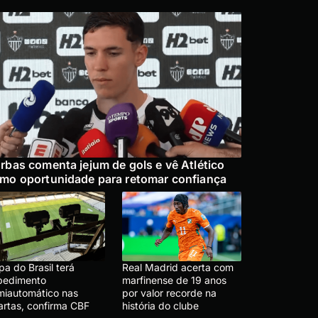
rbas comenta jejum de gols e vê Atlético
mo oportunidade para retomar confiança
a do Brasil terá
Real Madrid acerta com
pedimento
marfinense de 19 anos
miautomático nas
por valor recorde na
artas, confirma CBF
história do clube