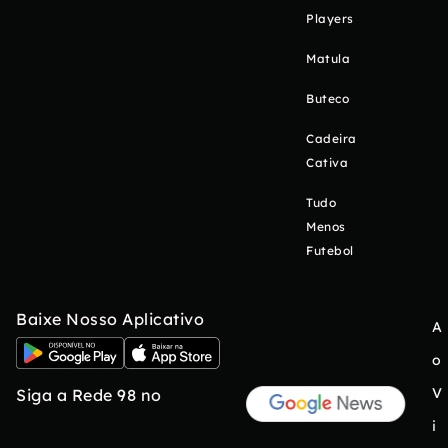
Players
Matula
Buteco
Cadeira
Cativa
Tudo
Menos
Futebol
Baixe Nosso Aplicativo
A
o
V
Siga a Rede 98 no
i