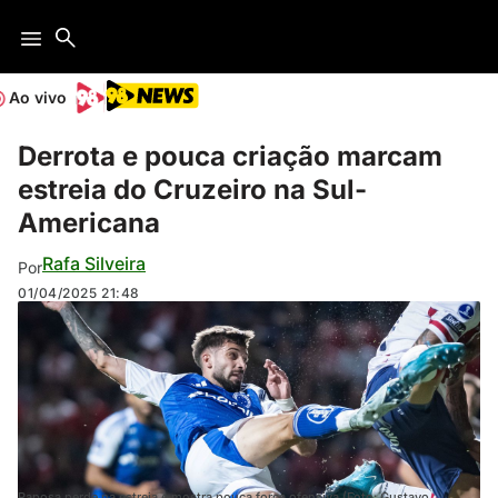
Ao vivo
Derrota e pouca criação marcam
estreia do Cruzeiro na Sul-
Americana
Rafa Silveira
Por
01/04/2025
21:48
Raposa perde na estreia e mostra pouca força ofensiva (Foto: Gustavo