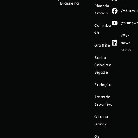
Brasileira
Ricardo
/98newso
Amado
@98newso
Catimba
98
/98-
news-
Graffite
oficial
Barba,
Cabelo e
Bigode
Preleção
Jornada
Esportiva
Giro na
Gringa
Os