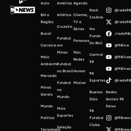
Auto
América
Agenda
Rock
@rede98o
BH e
Atlético
Cinema,
Insônia
Região
TV e
@rede98o
Cruzeiro
Séries
No
Brasil
/rede98o
Fundo
Futebol
Famosos
do Baú
Carreira
em
@98live
Minas
Nas
Central
Meio
@98livee
Redes
98
Ambiente
Futebol
@98live
no Brasil
Humor
98
Mercado
Esportes
@rede98o
Futebol
Música
Minas
no
Buenos
Redes
Gerais
Mundo
Días
Sociais 98
Mundo
News
Mais
98
Esportes
Política
Futebol
@98newso
Clube
Seleção
Tecnologia
@98newso