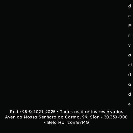
d
e
P
ri
v
a
ci
d
a
d
e
Rede 98 © 2021-2025 • Todos os direitos reservados
Avenida Nossa Senhora do Carmo, 99, Sion - 30.330-000
- Belo Horizonte/MG