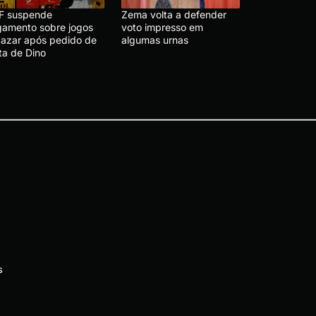
F suspende
Zema volta a defender
lgamento sobre jogos
voto impresso em
 azar após pedido de
algumas urnas
ta de Dino
s