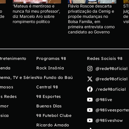
‘Mateus é mentiroso e
Flávio Roscoe descarta
ST
lo
nunca foi meu professor’,
privatização da Cemig e
ju
 de
diz Marcelo Aro sobre
propõe mudanças no
de
rompimento político
Bolsa Família, em
vis
primeira entrevista como
candidato ao Governo
tretenimento
Programas 98
Redes Sociais 98
enda
Rock Insônia
@rede98oficial
nema, TV e Séries
No Fundo do Baú
@rede98oficial
mosos
Central 98
/rede98oficial
s Redes
98 Esportes
@98live
umor
Buenos Días
@98liveesporte
sica
98 Futebol Clube
@98liveshow
Ricardo Amado