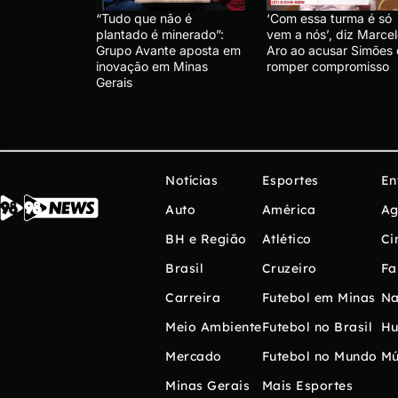
“Tudo que não é
‘Com essa turma é só
plantado é minerado”:
vem a nós’, diz Marce
Grupo Avante aposta em
Aro ao acusar Simões
inovação em Minas
romper compromisso
Gerais
Notícias
Esportes
En
Auto
América
Ag
BH e Região
Atlético
Ci
Brasil
Cruzeiro
Fa
Carreira
Futebol em Minas
Na
Meio Ambiente
Futebol no Brasil
H
Mercado
Futebol no Mundo
Mú
Minas Gerais
Mais Esportes