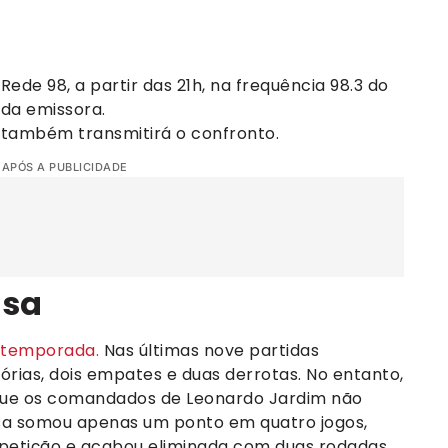
Rede 98, a partir das 21h, na frequência 98.3 do
 da emissora.
também transmitirá o confronto.
 APÓS A PUBLICIDADE
osa
 temporada.
Nas últimas nove partidas
tórias, dois empates e duas derrotas. No entanto,
que os comandados de Leonardo Jardim não
 somou apenas um ponto em quatro jogos,
etição e acabou eliminada com duas rodadas