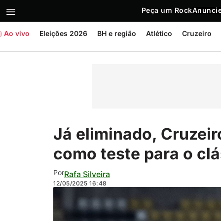
Peça um Rock
Anuncie
Ao vivo
Eleições 2026
BH e região
Atlético
Cruzeiro
Já eliminado, Cruzei
como teste para o clá
Por
Rafa Silveira
12/05/2025
16:48