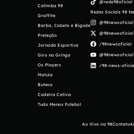
@rede98oficial
Catimba 98
Redes Sociais 98 N
Graffite
@98newsoficial
Barba, Cabelo e Bigode
@98newsoficial
Preleção
/98newsoficial
Jornada Esportiva
@98newsoficial
Giro na Gringa
Os Players
/98-news-oficia
Matula
Buteco
Cadeira Cativa
Tudo Menos Futebol
Ao Vivo na 98
Contato
A