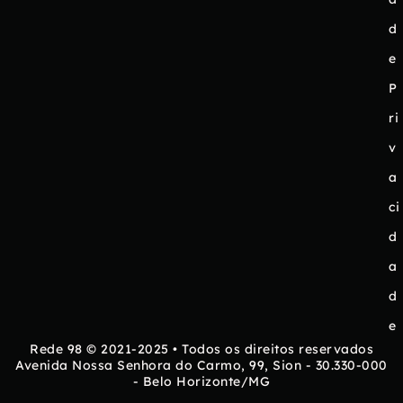
d
e
P
ri
v
a
ci
d
a
d
e
Rede 98 © 2021-2025 • Todos os direitos reservados
Avenida Nossa Senhora do Carmo, 99, Sion - 30.330-000
- Belo Horizonte/MG