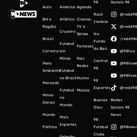
98
Sociais 98
Auto
América
Agenda
Rock
@rede98o
BH e
Atlético
Cinema,
Insônia
Região
TV e
@rede98o
Cruzeiro
Séries
No
Brasil
/rede98o
Fundo
Futebol
Famosos
do Baú
Carreira
em
@98live
Minas
Nas
Central
Meio
@98livee
Redes
98
Ambiente
Futebol
@98live
no Brasil
Humor
98
Mercado
Esportes
@rede98o
Futebol
Música
Minas
no
Buenos
Redes
Gerais
Mundo
Días
Sociais 98
Mundo
News
Mais
98
Esportes
Política
Futebol
@98newso
Clube
Seleção