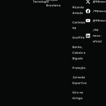
Tecnologia
@98newso
Brasileira
Ricardo
/98newso
Amado
@98newso
Catimba
98
/98-
news-
Graffite
oficial
Barba,
Cabelo e
Bigode
Preleção
Jornada
Esportiva
Giro na
Gringa