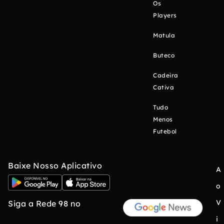
Os
Players
Matula
Buteco
Cadeira
Cativa
Tudo
Menos
Futebol
Baixe Nosso Aplicativo
A
o
V
Siga a Rede 98 no
i