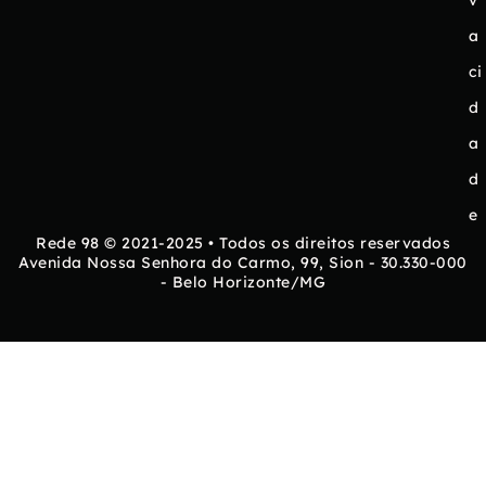
a
ci
d
a
d
e
Rede 98 © 2021-2025 • Todos os direitos reservados
Avenida Nossa Senhora do Carmo, 99, Sion - 30.330-000
- Belo Horizonte/MG