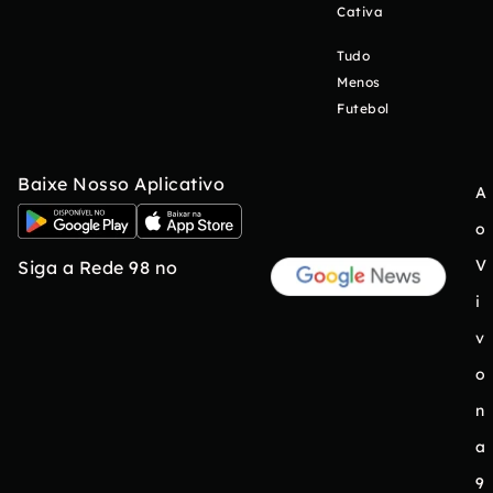
Cativa
Tudo
Menos
Futebol
Baixe Nosso Aplicativo
A
o
V
Siga a Rede 98 no
i
v
o
n
a
9