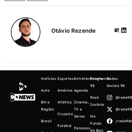
Otávio Rezende
Notícias
Esportes
Entretenimento
Programas
Redes
98
Sociais 98
Auto
América
Agenda
Rock
@rede98o
BH e
Atlético
Cinema,
Insônia
Região
TV e
@rede98o
Cruzeiro
Séries
No
Brasil
/rede98o
Fundo
Futebol
Famosos
do Baú