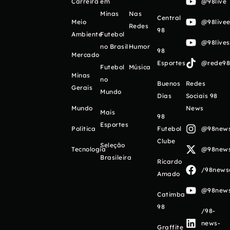
Carreira
em
@98live
Minas
Nas
Central
Meio
@98livee
Redes
98
Ambiente
Futebol
@98live
no Brasil
Humor
98
Mercado
Esportes
@rede98o
Futebol
Música
Minas
no
Buenos
Redes
Gerais
Mundo
Días
Sociais 98
Mundo
News
Mais
98
Esportes
Política
Futebol
@98newso
Clube
Seleção
Tecnologia
@98newso
Brasileira
Ricardo
/98newso
Amado
@98newso
Catimba
98
/98-
news-
Graffite