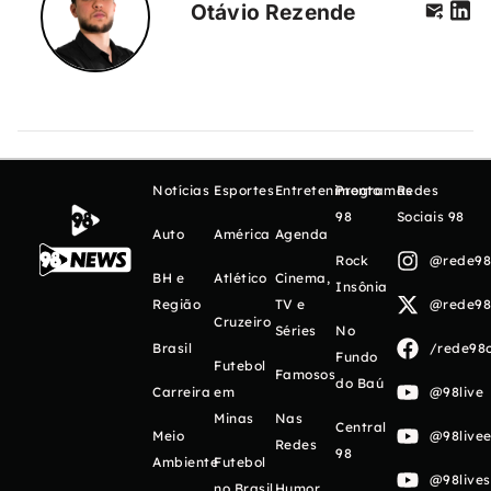
Otávio Rezende
Notícias
Esportes
Entretenimento
Programas
Redes
98
Sociais 98
Auto
América
Agenda
Rock
@rede98o
BH e
Atlético
Cinema,
Insônia
Região
TV e
@rede98o
Cruzeiro
Séries
No
Brasil
/rede98o
Fundo
Futebol
Famosos
do Baú
Carreira
em
@98live
Minas
Nas
Central
Meio
@98livee
Redes
98
Ambiente
Futebol
@98live
no Brasil
Humor