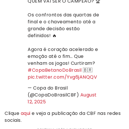
QUEM VAI SER O CAMPEÃO? 🏆
Os confrontos das quartas de
final e o chaveamento até a
grande decisão estão
definidos! 🔥
Agora é coração acelerado e
emoção até o fim… Que
venham os jogos! Curtiram?
#CopaBetanoDoBrasil
🇧🇷
pic.twitter.com/Yvg6jANQQV
— Copa do Brasil
(@CopaDoBrasilCBF)
August
12, 2025
Clique
aqui
e veja a publicação da CBF nas redes
sociais.