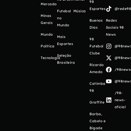
98
Mercado
Esportes
@rede98o
Futebol
Música
Minas
no
Buenos
Redes
Gerais
Mundo
Días
Sociais 98
Mundo
News
Mais
98
Esportes
Política
Futebol
@98newso
Clube
Seleção
Tecnologia
@98newso
Brasileira
Ricardo
/98newso
Amado
@98newso
Catimba
98
/98-
news-
Graffite
oficial
Barba,
Cabelo e
Bigode