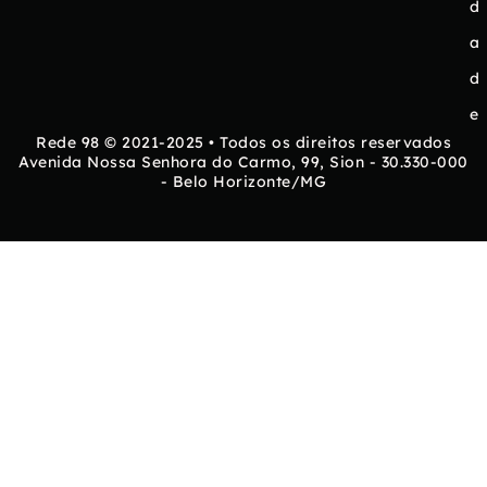
d
a
d
e
Rede 98 © 2021-2025 • Todos os direitos reservados
Avenida Nossa Senhora do Carmo, 99, Sion - 30.330-000
- Belo Horizonte/MG