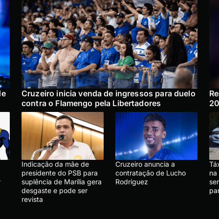
de
Cruzeiro inicia venda de ingressos para duelo
Re
contra o Flamengo pela Libertadores
2
Indicação da mãe de
Cruzeiro anuncia a
Táx
presidente do PSB para
contratação de Lucho
na 
r
suplência de Marília gera
Rodríguez
se
desgaste e pode ser
pa
revista