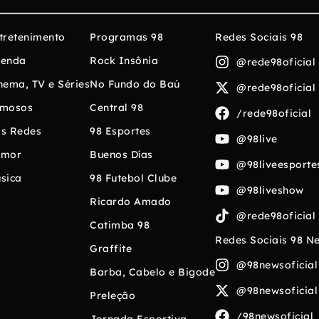
tretenimento
Programas 98
Redes Sociais 98
enda
Rock Insônia
@rede98oficial
nema, TV e Séries
No Fundo do Baú
@rede98oficial
mosos
Central 98
/rede98oficial
s Redes
98 Esportes
@98live
umor
Buenos Días
@98liveesporte
sica
98 Futebol Clube
@98liveshow
Ricardo Amado
@rede98oficial
Catimba 98
Redes Sociais 98 N
Graffite
@98newsoficial
Barba, Cabelo e Bigode
@98newsoficial
Preleção
/98newsoficial