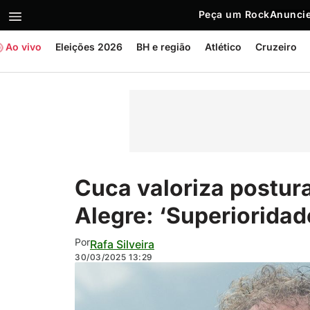
Peça um Rock
Anuncie
Ao vivo
Eleições 2026
BH e região
Atlético
Cruzeiro
Cuca valoriza postura
Alegre: ‘Superioridad
Por
Rafa Silveira
30/03/2025
13:29