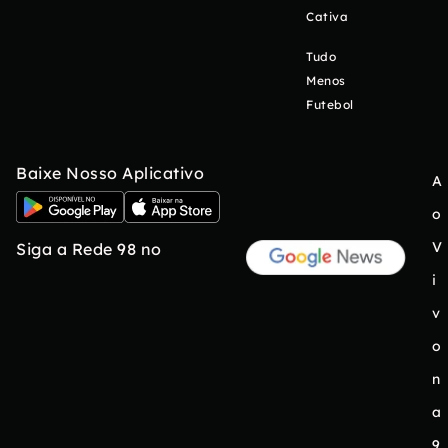
Cativa
Tudo
Menos
Futebol
Baixe Nosso Aplicativo
A
o
V
Siga a Rede 98 no
i
v
o
n
a
9