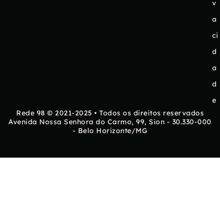
v
a
ci
d
a
d
e
Rede 98 © 2021-2025 • Todos os direitos reservados
Avenida Nossa Senhora do Carmo, 99, Sion - 30.330-000
- Belo Horizonte/MG