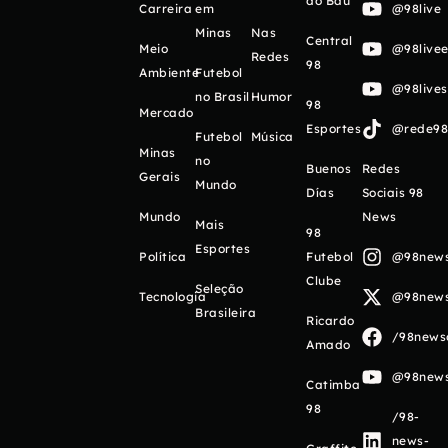
do Baú
Carreira
em
@98live
Minas
Nas
Central
Meio
@98livee
Redes
98
Ambiente
Futebol
@98live
no Brasil
Humor
98
Mercado
Esportes
@rede98o
Futebol
Música
Minas
no
Buenos
Redes
Gerais
Mundo
Días
Sociais 98
Mundo
News
Mais
98
Esportes
Política
Futebol
@98newso
Clube
Seleção
Tecnologia
@98newso
Brasileira
Ricardo
/98newso
Amado
@98newso
Catimba
98
/98-
news-