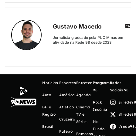
Gustavo Macedo
Jornalista graduado pela PUC Minas em
atividade na Rede 98 desde 2023
Notícias
Esportes
Entretenimento
Programas
Redes
98
Sociais 98
Auto
América
Agenda
Rock
@rede98o
BH e
Atlético
Cinema,
Insônia
Região
TV e
@rede98o
Cruzeiro
Séries
No
Brasil
/rede98o
Fundo
Futebol
Famosos