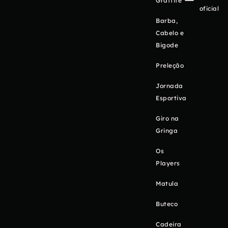
Graffite
oficial
Barba,
Cabelo e
Bigode
Preleção
Jornada
Esportiva
Giro na
Gringa
Os
Players
Matula
Buteco
Cadeira