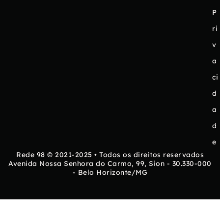
P
ri
v
a
ci
d
a
d
e
Rede 98 © 2021-2025 • Todos os direitos reservados
Avenida Nossa Senhora do Carmo, 99, Sion - 30.330-000
- Belo Horizonte/MG