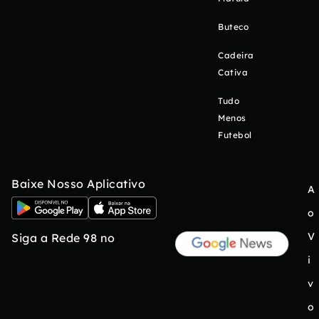
Buteco
Cadeira
Cativa
Tudo
Menos
Futebol
Baixe Nosso Aplicativo
A
o
V
Siga a Rede 98 no
i
v
o