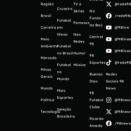
Região
TV e
@rede98o
Cruzeiro
Séries
No
Brasil
/rede98o
Fundo
Futebol
Famosos
do Baú
Carreira
em
@98live
Minas
Nas
Central
Meio
@98livee
Redes
98
Ambiente
Futebol
@98live
no Brasil
Humor
98
Mercado
Esportes
@rede98o
Futebol
Música
Minas
no
Buenos
Redes
Gerais
Mundo
Días
Sociais 98
Mundo
News
Mais
98
Esportes
Política
Futebol
@98newso
Clube
Seleção
Tecnologia
@98newso
Brasileira
Ricardo
/98newso
Amado