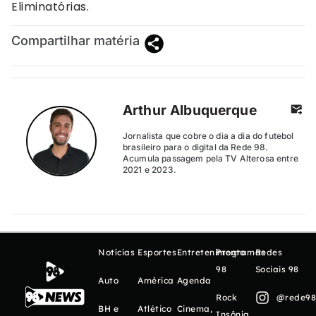
Eliminatórias.
Compartilhar matéria
Arthur Albuquerque
Jornalista que cobre o dia a dia do futebol
brasileiro para o digital da Rede 98.
Acumula passagem pela TV Alterosa entre
2021 e 2023.
Notícias
Esportes
Entretenimento
Programas
Redes
98
Sociais 98
Auto
América
Agenda
Rock
@rede98o
BH e
Atlético
Cinema,
Insônia