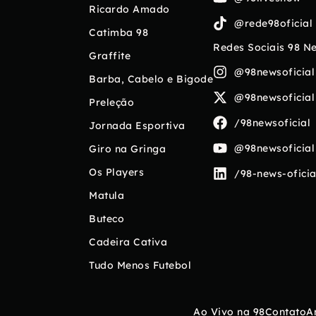
Ricardo Amado
@rede98oficial
Catimba 98
Redes Sociais 98 N
Graffite
@98newsoficial
Barba, Cabelo e Bigode
@98newsoficial
Preleção
/98newsoficial
Jornada Esportiva
@98newsoficial
Giro na Gringa
Os Players
/98-news-oficia
Matula
Buteco
Cadeira Cativa
Tudo Menos Futebol
Ao Vivo na 98
Contato
A