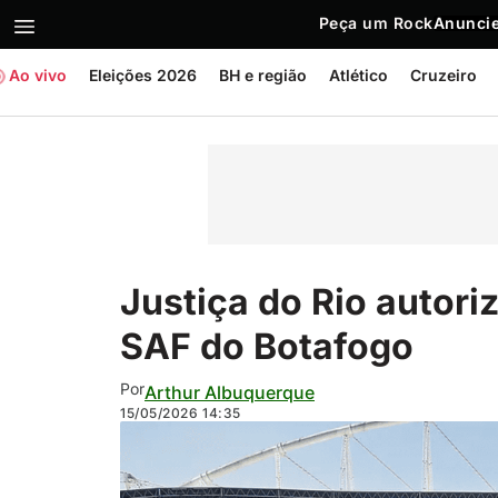
Peça um Rock
Anuncie
Ao vivo
Eleições 2026
BH e região
Atlético
Cruzeiro
Justiça do Rio autori
SAF do Botafogo
Por
Arthur Albuquerque
15/05/2026
14:35