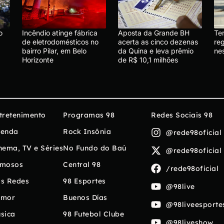
o
Incêndio atinge fábrica
Aposta da Grande BH
Te
de eletrodomésticos no
acerta as cinco dezenas
re
bairro Pilar, em Belo
da Quina e leva prêmio
ne
Horizonte
de R$ 10,1 milhões
tretenimento
Programas 98
Redes Sociais 98
enda
Rock Insônia
@rede98oficial
nema, TV e Séries
No Fundo do Baú
@rede98oficial
mosos
Central 98
/rede98oficial
s Redes
98 Esportes
@98live
umor
Buenos Días
@98liveesporte
sica
98 Futebol Clube
@98liveshow