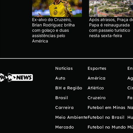
Ex-alvo do Cruzeiro,
Após atrasos, Praça d
Brian Rodríguez brilha
Papa é reinaugurada
com golaço e duas
com passeio turístico
assistências pelo
nesta sexta-feira
América
Notícias
Esportes
En
Auto
América
Ag
BH e Região
Atlético
Ci
Brasil
Cruzeiro
Fa
Carreira
Futebol em Minas
Na
Meio Ambiente
Futebol no Brasil
H
Mercado
Futebol no Mundo
Mú