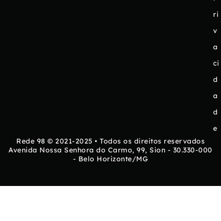
ri
v
a
ci
d
a
d
e
Rede 98 © 2021-2025 • Todos os direitos reservados
Avenida Nossa Senhora do Carmo, 99, Sion - 30.330-000
- Belo Horizonte/MG