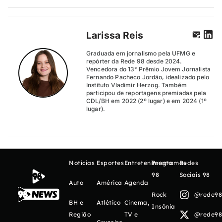
Larissa Reis
Graduada em jornalismo pela UFMG e
repórter da Rede 98 desde 2024.
Vencedora do 13° Prêmio Jovem Jornalista
Fernando Pacheco Jordão, idealizado pelo
Instituto Vladimir Herzog. Também
participou de reportagens premiadas pela
CDL/BH em 2022 (2º lugar) e em 2024 (1º
lugar).
Notícias
Esportes
Entretenimento
Programas
Redes
98
Sociais 98
Auto
América
Agenda
Rock
@rede98o
BH e
Atlético
Cinema,
Insônia
Região
TV e
@rede98o