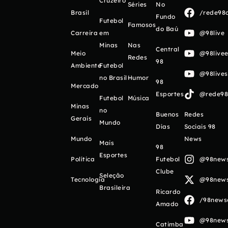
Cruzeiro
Séries
No
Brasil
/rede98o
Fundo
Futebol
Famosos
do Baú
Carreira
em
@98live
Minas
Nas
Central
Meio
@98livee
Redes
98
Ambiente
Futebol
@98live
no Brasil
Humor
98
Mercado
Esportes
@rede98o
Futebol
Música
Minas
no
Buenos
Redes
Gerais
Mundo
Días
Sociais 98
Mundo
News
Mais
98
Esportes
Política
Futebol
@98newso
Clube
Seleção
Tecnologia
@98newso
Brasileira
Ricardo
/98newso
Amado
@98newso
Catimba