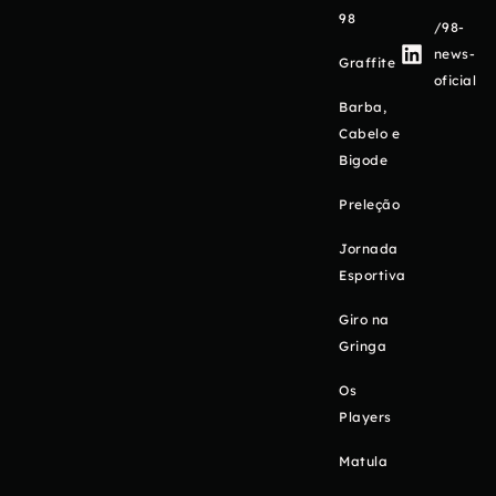
98
/98-
news-
Graffite
oficial
Barba,
Cabelo e
Bigode
Preleção
Jornada
Esportiva
Giro na
Gringa
Os
Players
Matula