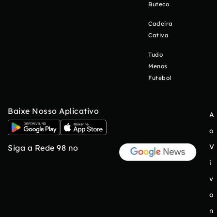
Buteco
Cadeira
Cativa
Tudo
Menos
Futebol
Baixe Nosso Aplicativo
A
o
V
Siga a Rede 98 no
i
v
o
n