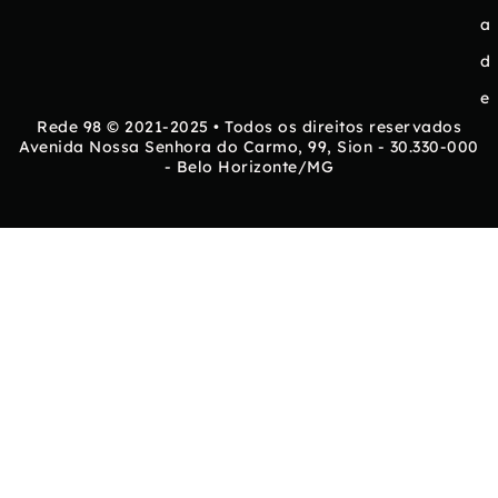
a
d
e
Rede 98 © 2021-2025 • Todos os direitos reservados
Avenida Nossa Senhora do Carmo, 99, Sion - 30.330-000
- Belo Horizonte/MG