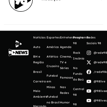
Notícias
Esportes
Entretenimento
Programas
Redes
98
Sociais 98
Auto
América
Agenda
Rock
@rede98o
BH e
Atlético
Cinema,
Insônia
Região
TV e
@rede98o
Cruzeiro
Séries
No
Brasil
/rede98o
Fundo
Futebol
Famosos
do Baú
Carreira
em
@98live
Minas
Nas
Central
Meio
@98livee
Redes
98
Ambiente
Futebol
@98live
no Brasil
Humor
98
Mercado