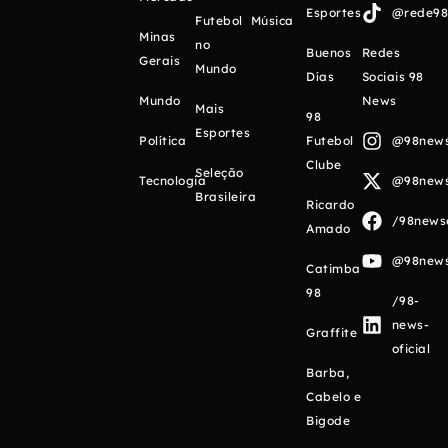
Esportes
@rede98o
Futebol
Música
Minas
no
Buenos
Redes
Gerais
Mundo
Días
Sociais 98
Mundo
News
Mais
98
Esportes
Política
Futebol
@98newso
Clube
Seleção
Tecnologia
@98newso
Brasileira
Ricardo
/98newso
Amado
@98newso
Catimba
98
/98-
news-
Graffite
oficial
Barba,
Cabelo e
Bigode