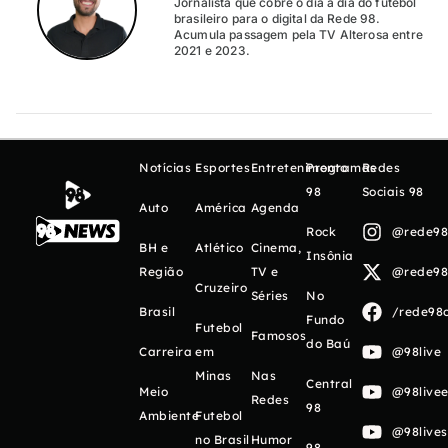
Jornalista que cobre o dia a dia do futebol
brasileiro para o digital da Rede 98.
Acumula passagem pela TV Alterosa entre
2021 e 2023.
Notícias
Esportes
Entretenimento
Programas
Redes
98
Sociais 98
Auto
América
Agenda
Rock
@rede98o
BH e
Atlético
Cinema,
Insônia
Região
TV e
@rede98o
Cruzeiro
Séries
No
Brasil
/rede98o
Fundo
Futebol
Famosos
do Baú
Carreira
em
@98live
Minas
Nas
Central
Meio
@98livee
Redes
98
Ambiente
Futebol
@98live
no Brasil
Humor
98