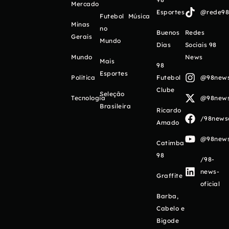
Mercado
Esportes
@rede98o
Futebol
Música
Minas
no
Buenos
Redes
Gerais
Mundo
Días
Sociais 98
Mundo
News
Mais
98
Esportes
Política
Futebol
@98newso
Clube
Seleção
Tecnologia
@98newso
Brasileira
Ricardo
/98newso
Amado
@98newso
Catimba
98
/98-
news-
Graffite
oficial
Barba,
Cabelo e
Bigode