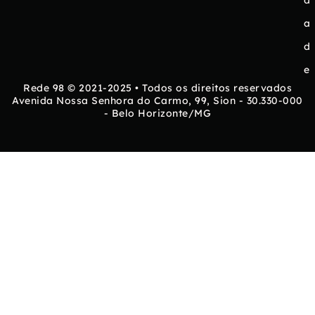
d
a
d
e
Rede 98 © 2021-2025 • Todos os direitos reservados
Avenida Nossa Senhora do Carmo, 99, Sion - 30.330-000
- Belo Horizonte/MG