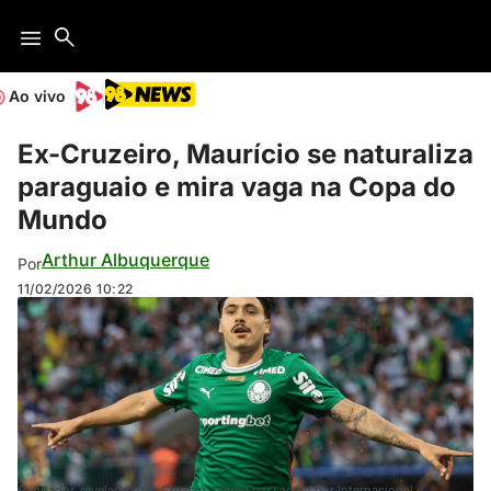
Ao vivo
Ex-Cruzeiro, Maurício se naturaliza
paraguaio e mira vaga na Copa do
Mundo
Arthur Albuquerque
Por
11/02/2026
10:22
O jogador, revelado pelo Cruzeiro, soma passagem por Internacional e