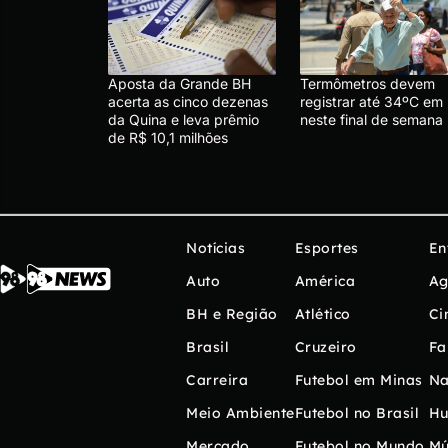
Aposta da Grande BH
Termômetros devem
acerta as cinco dezenas
registrar até 34ºC em
da Quina e leva prêmio
neste final de semana
de R$ 10,1 milhões
Notícias
Esportes
En
Auto
América
Ag
BH e Região
Atlético
Ci
Brasil
Cruzeiro
Fa
Carreira
Futebol em Minas
Na
Meio Ambiente
Futebol no Brasil
H
Mercado
Futebol no Mundo
Mú