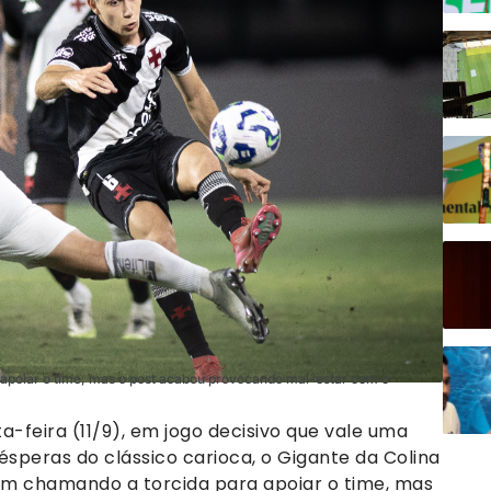
poiar o time, mas o post acabou provocando mal-estar com o
-feira (11/9), em jogo decisivo que vale uma
vésperas do clássico carioca, o Gigante da Colina
em chamando a torcida para apoiar o time, mas