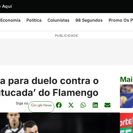
 Aqui
Economia
Política
Colunistas
98 Segundos
Promo Os P
PUBLICIDADE
a para duelo contra o
Mai
utucada’ do Flamengo
Siga no