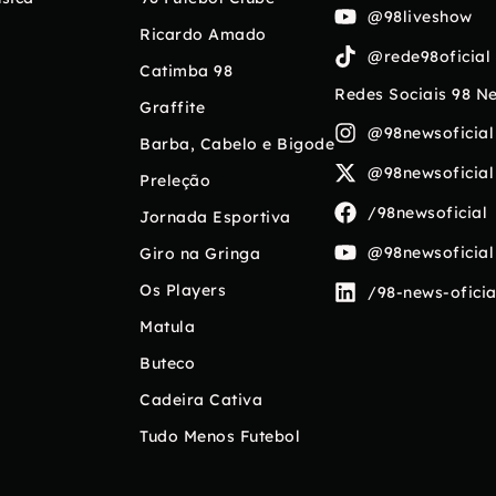
@98liveshow
Ricardo Amado
@rede98oficial
Catimba 98
Redes Sociais 98 N
Graffite
@98newsoficial
Barba, Cabelo e Bigode
@98newsoficial
Preleção
/98newsoficial
Jornada Esportiva
@98newsoficial
Giro na Gringa
Os Players
/98-news-oficia
Matula
Buteco
Cadeira Cativa
Tudo Menos Futebol