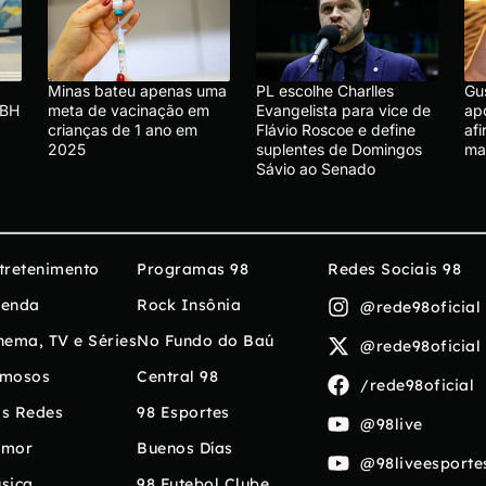
Minas bateu apenas uma
PL escolhe Charlles
Gu
 BH
meta de vacinação em
Evangelista para vice de
apo
crianças de 1 ano em
Flávio Roscoe e define
afi
2025
suplentes de Domingos
ma
Sávio ao Senado
tretenimento
Programas 98
Redes Sociais 98
enda
Rock Insônia
@rede98oficial
nema, TV e Séries
No Fundo do Baú
@rede98oficial
mosos
Central 98
/rede98oficial
s Redes
98 Esportes
@98live
umor
Buenos Días
@98liveesporte
sica
98 Futebol Clube