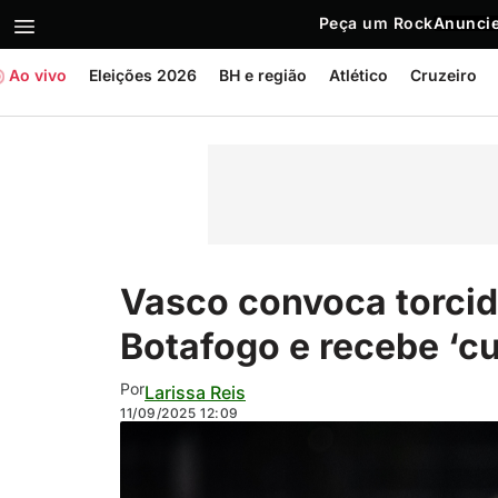
Peça um Rock
Anuncie
Ao vivo
Eleições 2026
BH e região
Atlético
Cruzeiro
Vasco convoca torcid
Botafogo e recebe ‘c
Por
Larissa Reis
11/09/2025
12:09