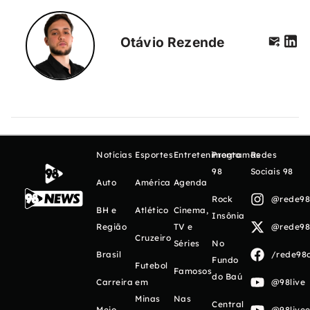
Otávio Rezende
Notícias
Esportes
Entretenimento
Programas
Redes
98
Sociais 98
Auto
América
Agenda
Rock
@rede98o
BH e
Atlético
Cinema,
Insônia
Região
TV e
@rede98o
Cruzeiro
Séries
No
Brasil
/rede98o
Fundo
Futebol
Famosos
do Baú
Carreira
em
@98live
Minas
Nas
Central
Meio
@98livee