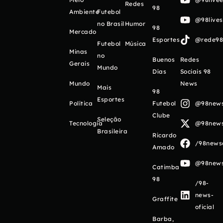
Redes
98
Ambiente
Futebol
@98live
no Brasil
Humor
98
Mercado
Esportes
@rede98o
Futebol
Música
Minas
no
Buenos
Redes
Gerais
Mundo
Días
Sociais 98
Mundo
News
Mais
98
Esportes
Política
Futebol
@98newso
Clube
Seleção
Tecnologia
@98newso
Brasileira
Ricardo
/98newso
Amado
@98newso
Catimba
98
/98-
news-
Graffite
oficial
Barba,