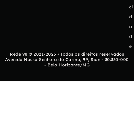
ci
d
a
d
e
Rede 98 © 2021-2025 • Todos os direitos reservados
Avenida Nossa Senhora do Carmo, 99, Sion - 30.330-000
- Belo Horizonte/MG