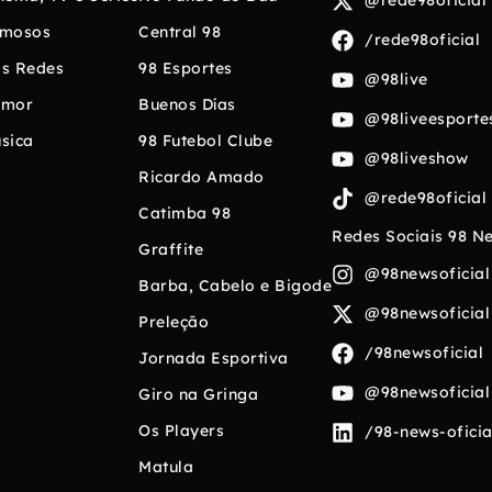
@rede98oficial
mosos
Central 98
/rede98oficial
s Redes
98 Esportes
@98live
umor
Buenos Días
@98liveesporte
sica
98 Futebol Clube
@98liveshow
Ricardo Amado
@rede98oficial
Catimba 98
Redes Sociais 98 N
Graffite
@98newsoficial
Barba, Cabelo e Bigode
@98newsoficial
Preleção
/98newsoficial
Jornada Esportiva
@98newsoficial
Giro na Gringa
Os Players
/98-news-oficia
Matula