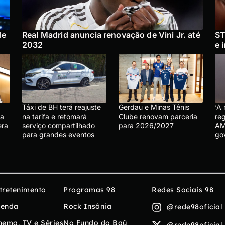
de
Real Madrid anuncia renovação de Vini Jr. até
ST
2032
e 
Táxi de BH terá reajuste
Gerdau e Minas Tênis
‘A
ra
na tarifa e retomará
Clube renovam parceria
re
era
serviço compartilhado
para 2026/2027
AM
para grandes eventos
go
tretenimento
Programas 98
Redes Sociais 98
enda
Rock Insônia
@rede98oficial
nema, TV e Séries
No Fundo do Baú