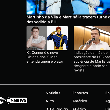
Martinho da Vila e Mart’nália trazem turnê 
despedida a BH
Kit Connor é o novo
Indicação da mãe de
Ciclope dos X-Men;
presidente do PSB pa
entenda quem é o ator
suplência de Marília g
desgaste e pode ser
revista
Notícias
Esportes
En
Auto
América
Ag
BH e Região
Atlético
Ci