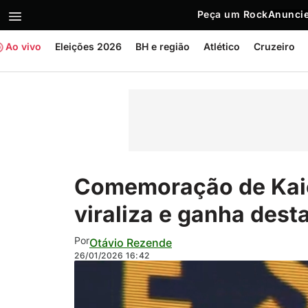
Peça um Rock
Anuncie
Ao vivo
Eleições 2026
BH e região
Atlético
Cruzeiro
Comemoração de Kaio 
viraliza e ganha des
Por
Otávio Rezende
26/01/2026
16:42