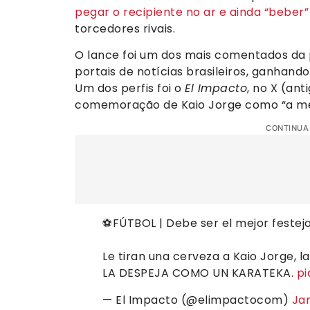
pegar o recipiente no ar e ainda “beber”
torcedores rivais.
O lance foi um dos mais comentados da p
portais de notícias brasileiros, ganha
Um dos perfis foi o
El Impacto
, no X (ant
comemoração de Kaio Jorge como “a me
CONTINUA
⚽️FÚTBOL | Debe ser el mejor festejo
Le tiran una cerveza a Kaio Jorge, l
LA DESPEJA COMO UN KARATEKA.
pi
— El Impacto (@elimpactocom)
Jan