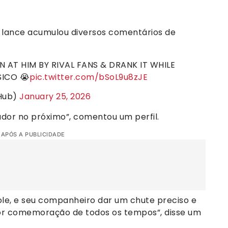
o lance acumulou diversos comentários de
AT HIM BY RIVAL FANS & DRANK IT WHILE
SICO 😭
pic.twitter.com/bSoL9u8zJE
oHub)
January 25, 2026
ador no próximo”, comentou um perfil.
 APÓS A PUBLICIDADE
ole, e seu companheiro dar um chute preciso e
ior comemoração de todos os tempos”, disse um