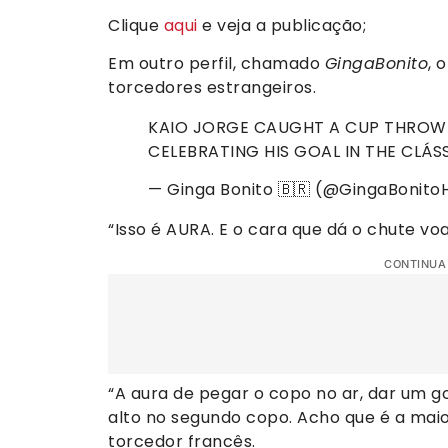
Clique
aqui
e veja a publicação;
Em outro perfil, chamado
GingaBonito
, 
torcedores estrangeiros.
KAIO JORGE CAUGHT A CUP THROWN 
CELEBRATING HIS GOAL IN THE CLÁS
— Ginga Bonito 🇧🇷 (@GingaBonit
“Isso é AURA. E o cara que dá o chute vo
CONTINUA
“A aura de pegar o copo no ar, dar um g
alto no segundo copo. Acho que é a ma
torcedor francês.