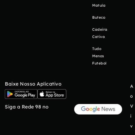
Matula
Buteco
Cadeira
Cativa
Tudo
Menos
Futebol
Baixe Nosso Aplicativo
A
o
V
Siga a Rede 98 no
i
v