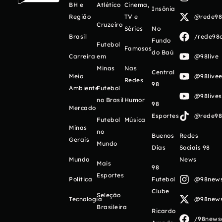
BH e
Atlético
Cinema,
Insônia
Região
TV e
@rede98o
Cruzeiro
Séries
No
Brasil
/rede98o
Fundo
Futebol
Famosos
do Baú
Carreira
em
@98live
Minas
Nas
Central
Meio
@98livee
Redes
98
Ambiente
Futebol
@98live
no Brasil
Humor
98
Mercado
Esportes
@rede98o
Futebol
Música
Minas
no
Buenos
Redes
Gerais
Mundo
Días
Sociais 98
Mundo
News
Mais
98
Esportes
Política
Futebol
@98newso
Clube
Seleção
Tecnologia
@98newso
Brasileira
Ricardo
/98newso