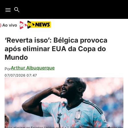
Ao vivo
‘Reverta isso’: Bélgica provoca
após eliminar EUA da Copa do
Mundo
Arthur Albuquerque
Por
07/07/2026
07:47
Após eliminar os Estados Unidos por 4 a 1, Bélgica provoca os americanos nas