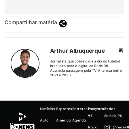
Compartilhar matéria
Arthur Albuquerque
Jornalista que cobre o dia a dia do futebol
brasileiro para o digital da Rede 98.
Acumula passagem pela TV Alterosa entre
2021 e 2023.
Notícias
Esportes
Entretenimento
Programas
Redes
98
Sociais 98
Auto
América
Agenda
Rock
@rede98o