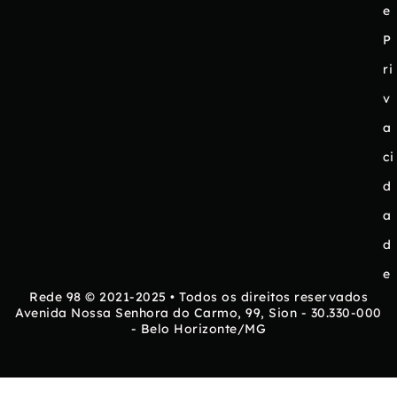
e
P
ri
v
a
ci
d
a
d
e
Rede 98 © 2021-2025 • Todos os direitos reservados
Avenida Nossa Senhora do Carmo, 99, Sion - 30.330-000
- Belo Horizonte/MG