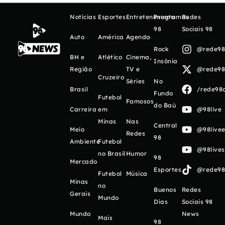
Notícias
Esportes
Entretenimento
Programas
Redes
98
Sociais 98
Auto
América
Agenda
Rock
@rede98o
BH e
Atlético
Cinema,
Insônia
Região
TV e
@rede98o
Cruzeiro
Séries
No
Brasil
/rede98o
Fundo
Futebol
Famosos
do Baú
Carreira
em
@98live
Minas
Nas
Central
Meio
@98livee
Redes
98
Ambiente
Futebol
@98live
no Brasil
Humor
98
Mercado
Esportes
@rede98o
Futebol
Música
Minas
no
Buenos
Redes
Gerais
Mundo
Días
Sociais 98
Mundo
News
Mais
98