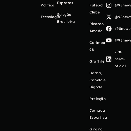
Esportes
Política
Futebol
@98newso
Clube
Seleção
Tecnologia
@98newso
Brasileira
Ricardo
/98newso
Amado
@98newso
Catimba
98
/98-
news-
Graffite
oficial
Barba,
Cabelo e
Bigode
Preleção
Jornada
Esportiva
Giro na