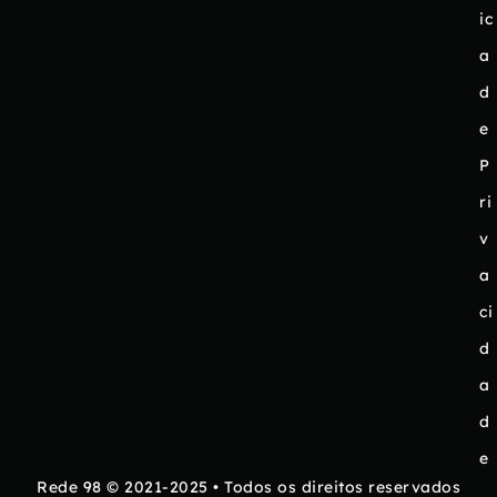
ic
a
d
e
P
ri
v
a
ci
d
a
d
e
Rede 98 © 2021-2025 • Todos os direitos reservados