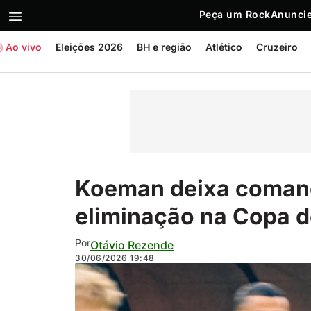
Peça um Rock
Anuncie
Ao vivo
Eleições 2026
BH e região
Atlético
Cruzeiro
Koeman deixa coman
eliminação na Copa 
Por
Otávio Rezende
30/06/2026
19:48