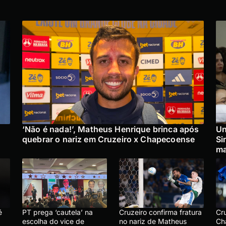
‘Não é nada!’, Matheus Henrique brinca após
Un
quebrar o nariz em Cruzeiro x Chapecoense
Si
ma
é
PT prega ‘cautela’ na
Cruzeiro confirma fratura
Cr
escolha do vice de
no nariz de Matheus
Ch