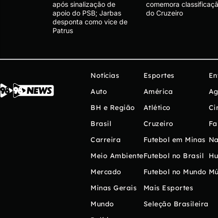
após sinalização de
comemora classificaç
apoio do PSB; Jarbas
do Cruzeiro
desponta como vice de
Patrus
Notícias
Esportes
En
Auto
América
Ag
BH e Região
Atlético
Ci
Brasil
Cruzeiro
Fa
Carreira
Futebol em Minas
Na
Meio Ambiente
Futebol no Brasil
H
Mercado
Futebol no Mundo
Mú
Minas Gerais
Mais Esportes
Mundo
Seleção Brasileira