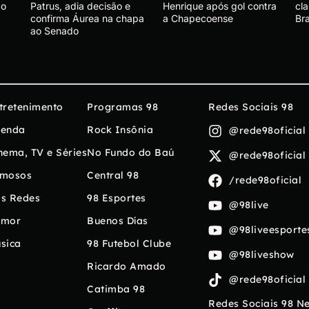
ão
Patrus, adia decisão e
Henrique após gol contra
cla
confirma Áurea na chapa
a Chapecoense
Bra
ao Senado
tretenimento
Programas 98
Redes Sociais 98
enda
Rock Insônia
@rede98oficial
nema, TV e Séries
No Fundo do Baú
@rede98oficial
mosos
Central 98
/rede98oficial
s Redes
98 Esportes
@98live
umor
Buenos Días
@98liveesporte
sica
98 Futebol Clube
@98liveshow
Ricardo Amado
@rede98oficial
Catimba 98
Redes Sociais 98 N