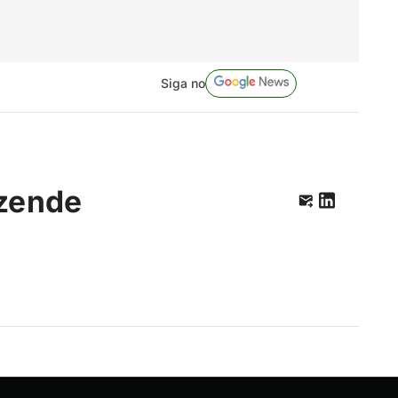
Siga no
zende