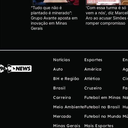
“Tudo que não é
‘Com essa turma é só
plantado é minerado”:
vem a nós’, diz Marce
Grupo Avante aposta em
Aro ao acusar Simões
inovação em Minas
romper compromisso
Gerais
Notícias
Esportes
En
Auto
América
Ag
BH e Região
Atlético
Ci
Brasil
Cruzeiro
Fa
Carreira
Futebol em Minas
Na
Meio Ambiente
Futebol no Brasil
H
Mercado
Futebol no Mundo
Mú
Minas Gerais
Mais Esportes