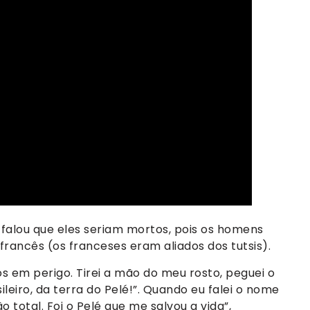
falou que eles seriam mortos, pois os homens
ancês (os franceses eram aliados dos tutsis).
s em perigo. Tirei a mão do meu rosto, peguei o
sileiro, da terra do Pelé!”. Quando eu falei o nome
total. Foi o Pelé que me salvou a vida”,