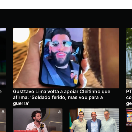
e
Gusttavo Lima volta a apoiar Cleitinho que
PT
afirma: ‘Soldado ferido, mas vou para a
co
guerra’
ge