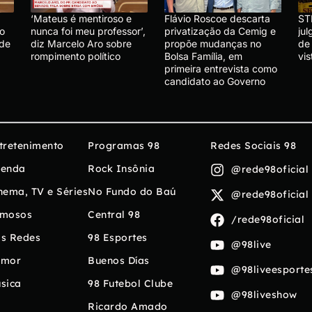
‘Mateus é mentiroso e
Flávio Roscoe descarta
ST
lo
nunca foi meu professor’,
privatização da Cemig e
ju
 de
diz Marcelo Aro sobre
propõe mudanças no
de
rompimento político
Bolsa Família, em
vis
primeira entrevista como
candidato ao Governo
tretenimento
Programas 98
Redes Sociais 98
enda
Rock Insônia
@rede98oficial
nema, TV e Séries
No Fundo do Baú
@rede98oficial
mosos
Central 98
/rede98oficial
s Redes
98 Esportes
@98live
umor
Buenos Días
@98liveesporte
sica
98 Futebol Clube
@98liveshow
Ricardo Amado