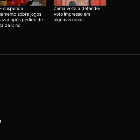
F suspende
Zema volta a defender
lgamento sobre jogos
voto impresso em
 azar após pedido de
algumas urnas
ta de Dino
s