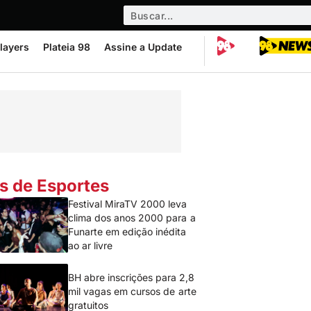
layers
Plateia 98
Assine a Update
s de Esportes
Festival MiraTV 2000 leva
clima dos anos 2000 para a
Funarte em edição inédita
ao ar livre
BH abre inscrições para 2,8
mil vagas em cursos de arte
gratuitos