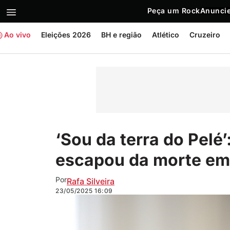
Peça um Rock
Anuncie
Ao vivo
Eleições 2026
BH e região
Atlético
Cruzeiro
‘Sou da terra do Pelé
escapou da morte e
Por
Rafa Silveira
23/05/2025
16:09