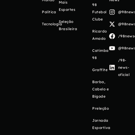
Mais
98
Esportes
Política
Futebol
@98newso
Clube
Seleção
Tecnologia
@98newso
Brasileira
Ricardo
/98newso
Amado
@98newso
Catimba
98
/98-
news-
Graffite
oficial
Barba,
Cabelo e
Bigode
Preleção
Jornada
Esportiva