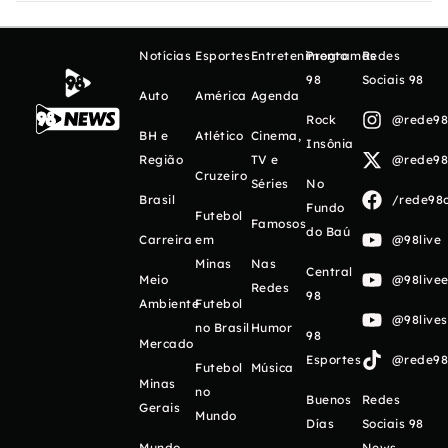
Notícias
Esportes
Entretenimento
Programas
Redes
98
Sociais 98
Auto
América
Agenda
Rock
@rede98o
BH e
Atlético
Cinema,
Insônia
Região
TV e
@rede98o
Cruzeiro
Séries
No
Brasil
/rede98o
Fundo
Futebol
Famosos
do Baú
Carreira
em
@98live
Minas
Nas
Central
Meio
@98livee
Redes
98
Ambiente
Futebol
@98live
no Brasil
Humor
98
Mercado
Esportes
@rede98o
Futebol
Música
Minas
no
Buenos
Redes
Gerais
Mundo
Días
Sociais 98
Mundo
News