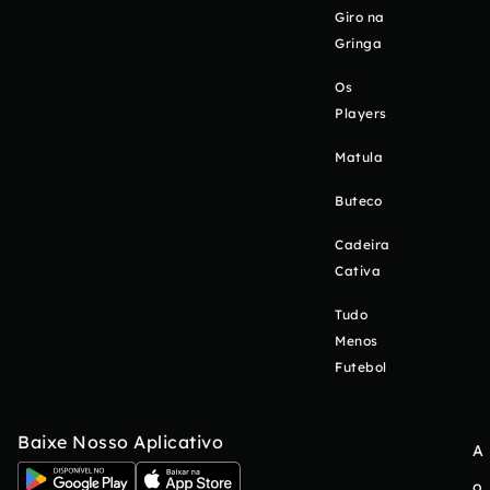
Giro na
Gringa
Os
Players
Matula
Buteco
Cadeira
Cativa
Tudo
Menos
Futebol
Baixe Nosso Aplicativo
A
o