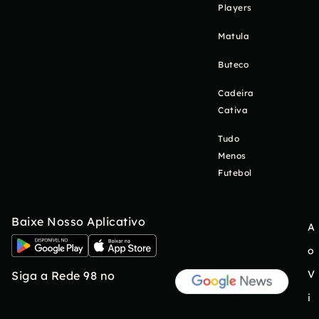
Players
Matula
Buteco
Cadeira
Cativa
Tudo
Menos
Futebol
Baixe Nosso Aplicativo
A
o
V
Siga a Rede 98 no
i