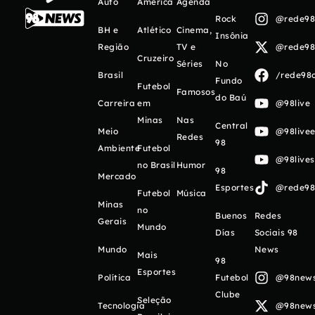
Auto
América
Agenda
Rock
@rede98o
BH e
Atlético
Cinema,
Insônia
Região
TV e
@rede98o
Cruzeiro
Séries
No
Brasil
/rede98o
Fundo
Futebol
Famosos
do Baú
Carreira
em
@98live
Minas
Nas
Central
Meio
@98livee
Redes
98
Ambiente
Futebol
@98live
no Brasil
Humor
98
Mercado
Esportes
@rede98o
Futebol
Música
Minas
no
Buenos
Redes
Gerais
Mundo
Días
Sociais 98
Mundo
News
Mais
98
Esportes
Política
Futebol
@98newso
Clube
Seleção
Tecnologia
@98newso