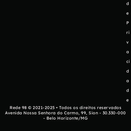
d
e
P
ri
v
a
ci
d
a
d
e
Rede 98 © 2021-2025 • Todos os direitos reservados
Avenida Nossa Senhora do Carmo, 99, Sion - 30.330-000
- Belo Horizonte/MG