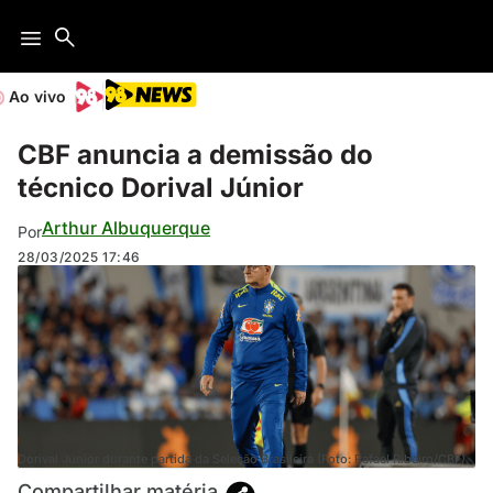
Ao vivo
CBF anuncia a demissão do
técnico Dorival Júnior
Arthur Albuquerque
Por
28/03/2025
17:46
Dorival Júnior durante partida da Seleção Brasileira (Foto: Rafael Ribeiro/CBF)
Compartilhar matéria