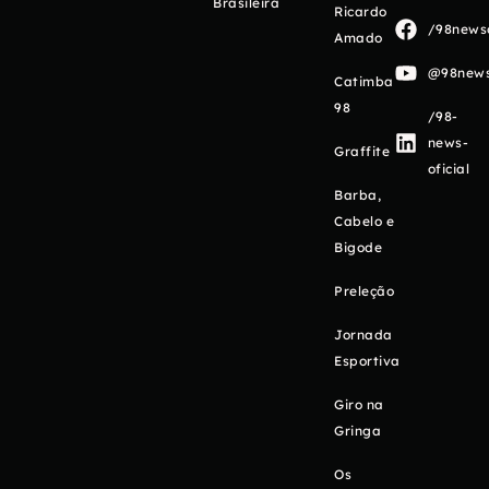
Brasileira
Ricardo
/98newso
Amado
@98newso
Catimba
98
/98-
news-
Graffite
oficial
Barba,
Cabelo e
Bigode
Preleção
Jornada
Esportiva
Giro na
Gringa
Os