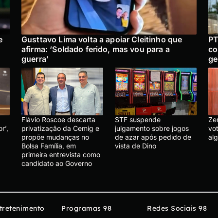
e
Gusttavo Lima volta a apoiar Cleitinho que
PT
afirma: ‘Soldado ferido, mas vou para a
co
guerra’
ge
Flávio Roscoe descarta
STF suspende
Ze
r’,
privatização da Cemig e
julgamento sobre jogos
vo
propõe mudanças no
de azar após pedido de
al
Bolsa Família, em
vista de Dino
primeira entrevista como
candidato ao Governo
tretenimento
Programas 98
Redes Sociais 98