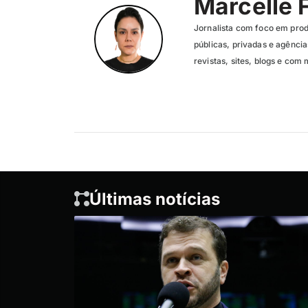
Marcelle 
Jornalista com foco em pro
públicas, privadas e agênc
revistas, sites, blogs e com 
Últimas notícias