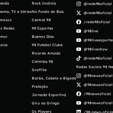
enda
Rock Insônia
@rede98oficial
nema, TV e Séries
No Fundo do Baú
@rede98oficial
mosos
Central 98
/rede98oficial
s Redes
98 Esportes
@98live
umor
Buenos Días
@98liveesporte
sica
98 Futebol Clube
@98liveshow
Ricardo Amado
@rede98oficial
Catimba 98
Redes Sociais 98 N
Graffite
@98newsoficial
Barba, Cabelo e Bigode
@98newsoficial
Preleção
/98newsoficial
Jornada Esportiva
@98newsoficial
Giro na Gringa
Os Players
/98-news-oficia